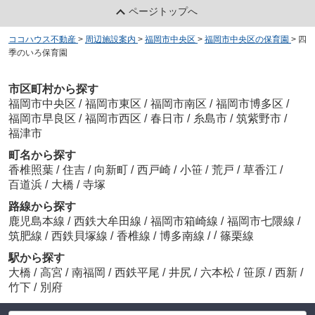
ページトップへ
ココハウス不動産
>
周辺施設案内
>
福岡市中央区
>
福岡市中央区の保育園
>
四
季のいろ保育園
市区町村から探す
福岡市中央区
/
福岡市東区
/
福岡市南区
/
福岡市博多区
/
福岡市早良区
/
福岡市西区
/
春日市
/
糸島市
/
筑紫野市
/
福津市
町名から探す
香椎照葉
/
住吉
/
向新町
/
西戸崎
/
小笹
/
荒戸
/
草香江
/
百道浜
/
大橋
/
寺塚
路線から探す
鹿児島本線
/
西鉄大牟田線
/
福岡市箱崎線
/
福岡市七隈線
/
/
筑肥線
/
西鉄貝塚線
/
香椎線
/
博多南線
/
篠栗線
駅から探す
大橋
/
高宮
/
南福岡
/
西鉄平尾
/
井尻
/
六本松
/
笹原
/
西新
/
竹下
/
別府