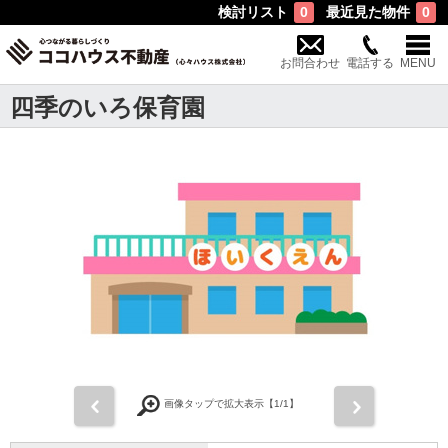
検討リスト
最近見た物件
0
0
お問合わせ
電話する
MENU
四季のいろ保育園
前
次
画像タップで拡大表示【
1
/1】