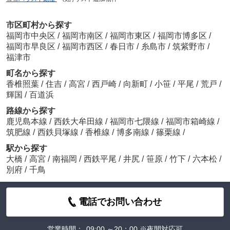
市区町村から探す
福岡市中央区
/
福岡市南区
/
福岡市東区
/
福岡市博多区
/
福岡市早良区
/
福岡市西区
/
春日市
/
糸島市
/
筑紫野市
/
福津市
町名から探す
香椎照葉
/
住吉
/
高宮
/
西戸崎
/
向新町
/
小笹
/
平尾
/
荒戸
/
輝国
/
百道浜
路線から探す
鹿児島本線
/
西鉄大牟田線
/
福岡市七隈線
/
福岡市箱崎線
/
筑肥線
/
西鉄貝塚線
/
香椎線
/
博多南線
/
篠栗線
/
駅から探す
大橋
/
高宮
/
南福岡
/
西鉄平尾
/
井尻
/
笹原
/
竹下
/
六本松
/
別府
/
千鳥
電話でお問い合わせ
営業時間：
09:00 ～20：00 ※夜間対応可