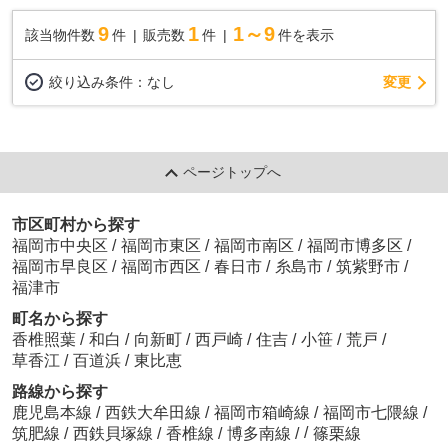
9
1
1～9
該当物件数
件
販売数
件
件を表示
変更
絞り込み条件：
なし
ページトップへ
市区町村から探す
福岡市中央区
/
福岡市東区
/
福岡市南区
/
福岡市博多区
/
福岡市早良区
/
福岡市西区
/
春日市
/
糸島市
/
筑紫野市
/
福津市
町名から探す
香椎照葉
/
和白
/
向新町
/
西戸崎
/
住吉
/
小笹
/
荒戸
/
草香江
/
百道浜
/
東比恵
路線から探す
鹿児島本線
/
西鉄大牟田線
/
福岡市箱崎線
/
福岡市七隈線
/
/
筑肥線
/
西鉄貝塚線
/
香椎線
/
博多南線
/
篠栗線