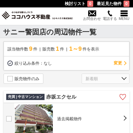
検討リスト
最近見た物件
0
0
お問合わせ
電話する
MENU
サニー警固店の周辺物件一覧
9
1
1～9
該当物件数
件
販売数
件
件を表示
変更
絞り込み条件：
なし
販売物件のみ
赤坂エクセル
売買 | 中古マンション
過去掲載物件