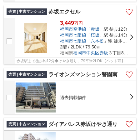
赤坂エクセル
売買 | 中古マンション
3,449
万
円
福岡市空港線
「
赤坂
」駅 徒歩12分
福岡市七隈線
「
桜坂
」駅 徒歩14分
福岡市七隈線
「
六本松
」駅 徒歩14分
2階 / 2LDK / 79.50㎡
福岡県
福岡市中央区
赤坂
３丁目8-26
赤坂駅まで徒歩約12分◆けやき通り、79平米2LDK【ペット可】
ライオンズマンション警固南
売買 | 中古マンション
過去掲載物件
ダイアパレス赤坂けやき通り
売買 | 中古マンション