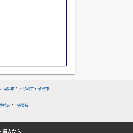
/
福津市
/
大野城市
/
糸島市
香椎線
/
/
篠栗線
・購入なら