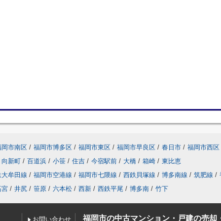
福岡市南区
/
福岡市博多区
/
福岡市東区
/
福岡市早良区
/
春日市
/
福岡市西区
向新町
/
百道浜
/
小笹
/
住吉
/
今宿駅前
/
大橋
/
箱崎
/
東比恵
鉄大牟田線
/
福岡市空港線
/
福岡市七隈線
/
西鉄貝塚線
/
博多南線
/
筑肥線
/
高宮
/
井尻
/
笹原
/
六本松
/
西新
/
西鉄平尾
/
博多南
/
竹下
福岡市の中古マンション・戸建の売却
お問い合わせ