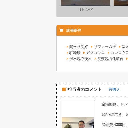
リビング
設備条件
陽当り良好
リフォーム済
室
駐輪場
ガスコンロ
コンロ２
温水洗浄便座
洗髪洗面化粧台
担当者のコメント
宗勝之
空港西側、ドン
6階南東向き、広
管理費 4300円