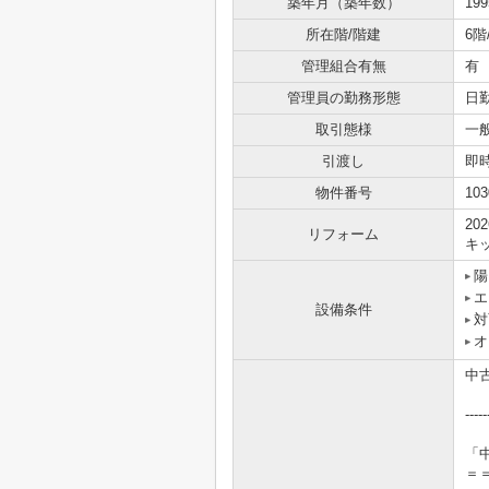
築年月（築年数）
19
所在階/階建
6階
管理組合有無
有
管理員の勤務形態
日
取引態様
一
引渡し
即
物件番号
103
20
リフォーム
キ
陽
エ
設備条件
対
オ
中
-----
「
＝