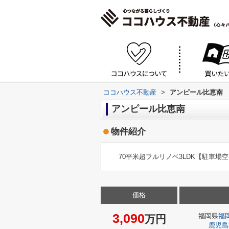
ココハウス不動産
>
アンピール比恵南
アンピール比恵南
物件紹介
70平米超フルリノベ3LDK【駐車場
価格
3,090
福岡県
福
万円
鹿児島