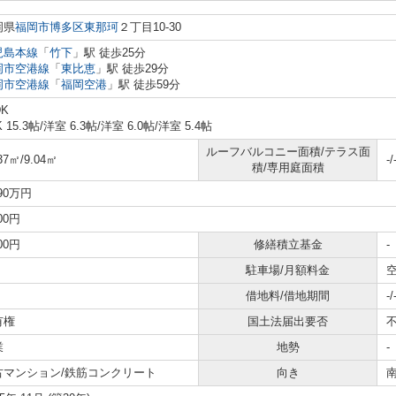
岡県
福岡市博多区
東那珂
２丁目10-30
児島本線
「
竹下
」駅 徒歩25分
岡市空港線
「
東比恵
」駅 徒歩29分
岡市空港線
「
福岡空港
」駅 徒歩59分
DK
K 15.3帖
/
洋室 6.3帖
/
洋室 6.0帖
/
洋室 5.4帖
ルーフバルコニー面積/テラス面
37㎡/9.04㎡
-/
積/専用庭面積
090万円
300円
600円
修繕積立基金
-
駐車場/月額料金
空
借地料/借地期間
-/
有権
国土法届出要否
業
地勢
-
古マンション/鉄筋コンクリート
向き