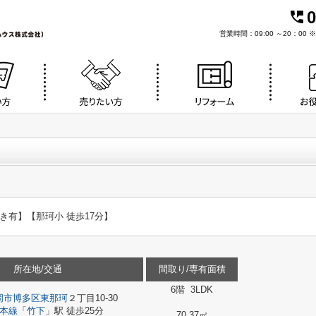
0
営業時間：09:00 ～20：0
空き有】【那珂小 徒歩17分】
所在地/交通
間取り/専有面積
6階 3LDK
岡市博多区
東那珂
２丁目10-30
本線
「
竹下
」駅 徒歩25分
70.37㎡