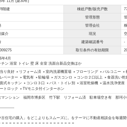
95年 11月 (築30年)
/8階建
棟総戸数/販売戸数
7
管理形態
勤
管理会社
般媒介
現況
時
建築確認番号
-
009275
取引条件の有効期限
2
26年4月
ッチン 浴室 トイレ 壁 床 全室 洗面台新品交換ほか
当り良好
リフォーム済
室内洗濯機置場
フローリング
バルコニー
レベーター
電気有
駐輪場
ガスコンロ
コンロ２口以上
食器洗い乾
面式キッチン
コンロ３口
バス・トイレ別
浴室乾燥機
温水洗浄便座
ートロック
TVモニタ付インターホン
古マンション 福岡市博多区 竹下駅 リフォーム済 駐車場空き有 那珂小
-------------
中古住宅の購入」をどこよりもスムーズに。をテーマに不動産相談会を毎週開
＝＝＝＝＝＝＝＝＝＝＝＝＝＝＝＝＝＝＝＝＝