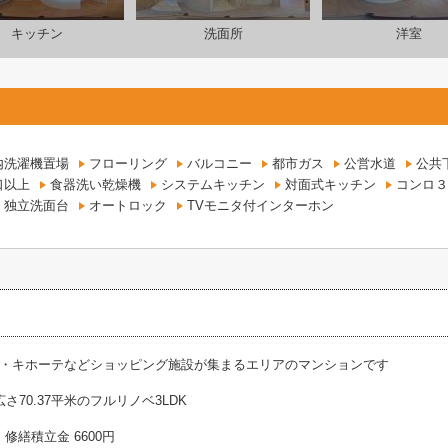
キッチン
洗面所
洋室
内洗濯機置場
フローリング
バルコニー
都市ガス
公営水道
公共
口以上
食器洗い乾燥機
システムキッチン
対面式キッチン
コンロ３
独立洗面台
オートロック
TVモニタ付インターホン
・キホーテなどショッピング施設が集まるエリアのマンションです
さ70.37平米のフルリノベ3LDK
、修繕積立金 6600円