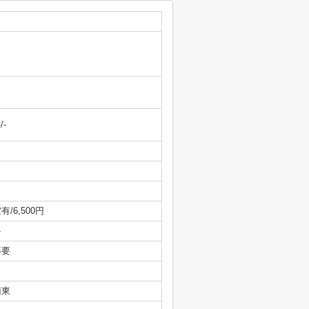
-/-
有/6,500円
-
不要
南東