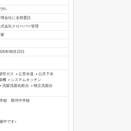
7戸/-
管理会社に全部委託
株式会社クローバー管理
空家
026年08月22日
都市ガス
公営水道
公共下水
燥機
システムキッチン
洗髪洗面化粧台
独立洗面台
学校 那珂中学校
催中です♪