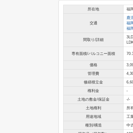
所在地
福
鹿
交通
福
福
3L
間取り/詳細
LD
専有面積/バルコニー面積
70.
価格
3,
管理費
4,
修繕積立金
6,
権利金
-
土地の敷金/保証金
-/-
土地権利
所
用途地域
工
種別/構造
中