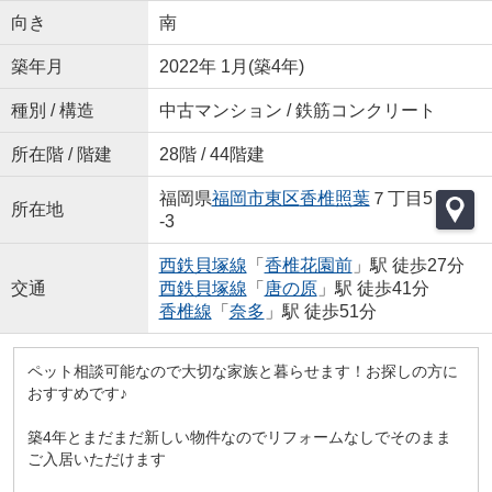
向き
南
築年月
2022年 1月(築4年)
種別 / 構造
中古マンション / 鉄筋コンクリート
所在階 / 階建
28階 / 44階建
福岡県
福岡市東区
香椎照葉
７丁目5
所在地
-3
西鉄貝塚線
「
香椎花園前
」駅 徒歩27分
交通
西鉄貝塚線
「
唐の原
」駅 徒歩41分
香椎線
「
奈多
」駅 徒歩51分
ペット相談可能なので大切な家族と暮らせます！お探しの方に
おすすめです♪
築4年とまだまだ新しい物件なのでリフォームなしでそのまま
ご入居いただけます