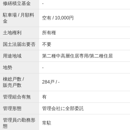
修繕積立基金
-
駐車場 / 月額料
空有 / 10,000円
金
土地権利
所有権
国土法届出要否
不要
用途地域
第二種中高層住居専用/第二種住居
地勢
-
棟総戸数 /
284戸 / -
販売戸数
管理組合有無
有
管理形態
管理会社に全部委託
管理員の勤務形
常駐
態