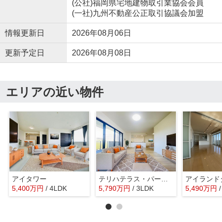
(公社)福岡県宅地建物取引業協会会員
(一社)九州不動産公正取引協議会加盟
情報更新日
2026年08月06日
更新予定日
2026年08月08日
エリアの近い物件
アイタワー
テリハテラス・パークカーサ02
5,400
万
円
/ 4LDK
5,790
万
円
/ 3LDK
5,490
万
円