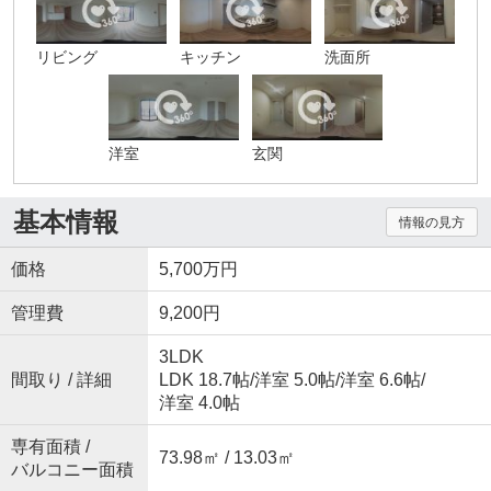
リビング
キッチン
洗面所
洋室
玄関
基本情報
情報の見方
価格
5,700万円
管理費
9,200円
3LDK
間取り / 詳細
LDK 18.7帖
/
洋室 5.0帖
/
洋室 6.6帖
/
洋室 4.0帖
専有面積 /
73.98㎡ / 13.03㎡
バルコニー面積