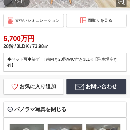
1 / 30
支払いシミュレーション
間取りを見る
5,700万円
28階
3LDK
73.98㎡
◆ペット可◆築4年！南向き28階WIC付き3LDK【駐車場空き
有】
お気に入り追加
お問い合わせ
パノラマ写真を閉じる