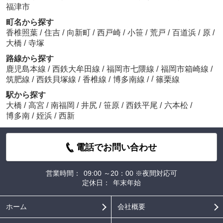
福津市
町名から探す
香椎照葉
/
住吉
/
向新町
/
西戸崎
/
小笹
/
荒戸
/
百道浜
/
原
/
大橋
/
寺塚
路線から探す
鹿児島本線
/
西鉄大牟田線
/
福岡市七隈線
/
福岡市箱崎線
/
/
筑肥線
/
西鉄貝塚線
/
香椎線
/
博多南線
/
篠栗線
駅から探す
大橋
/
高宮
/
南福岡
/
井尻
/
笹原
/
西鉄平尾
/
六本松
/
博多南
/
姪浜
/
西新
電話でお問い合わせ
営業時間：
09:00 ～20：00 ※夜間対応可
定休日：
年末年始
ホーム
会社概要