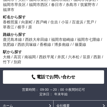
福岡市早良区
/
福岡市西区
/
春日市
/
糸島市
/
筑紫野市
/
福津市
町名から探す
香椎照葉
/
向新町
/
西戸崎
/
住吉
/
小笹
/
百道浜
/
荒戸
/
草香江
/
横手
/
原
路線から探す
鹿児島本線
/
西鉄大牟田線
/
福岡市箱崎線
/
福岡市七隈線
/
/
筑肥線
/
西鉄貝塚線
/
香椎線
/
博多南線
/
篠栗線
駅から探す
大橋
/
高宮
/
南福岡
/
西鉄平尾
/
井尻
/
六本松
/
笹原
/
西新
/
竹下
/
別府
電話でお問い合わせ
営業時間：
09:00 ～20：00 ※夜間対応可
定休日：
年末年始
ホーム
会社概要