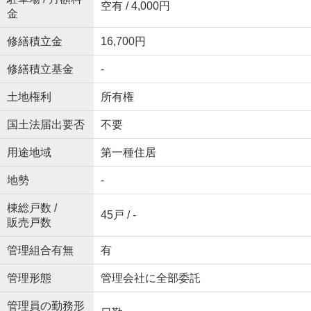
空有 / 4,000円
金
修繕積立金
16,700円
修繕積立基金
-
土地権利
所有権
国土法届出要否
不要
用途地域
第一種住居
地勢
-
棟総戸数 /
45戸 / -
販売戸数
管理組合有無
有
管理形態
管理会社に全部委託
管理員の勤務形