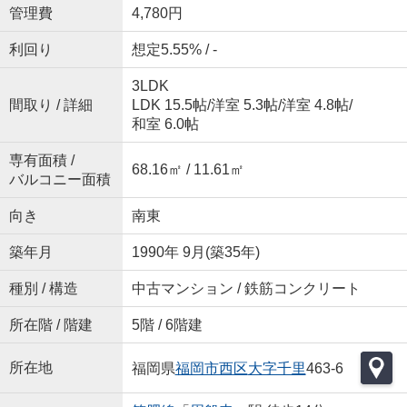
管理費
4,780円
利回り
想定5.55% / -
3LDK
間取り / 詳細
LDK 15.5帖
/
洋室 5.3帖
/
洋室 4.8帖
/
和室 6.0帖
専有面積 /
68.16㎡ / 11.61㎡
バルコニー面積
向き
南東
築年月
1990年 9月(築35年)
種別 / 構造
中古マンション / 鉄筋コンクリート
所在階 / 階建
5階 / 6階建
所在地
福岡県
福岡市西区
大字千里
463-6