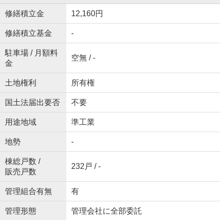
修繕積立金
12,160円
修繕積立基金
-
駐車場 / 月額料
空無 / -
金
土地権利
所有権
国土法届出要否
不要
用途地域
準工業
地勢
-
棟総戸数 /
232戸 / -
販売戸数
管理組合有無
有
管理形態
管理会社に全部委託