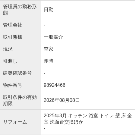
管理員の勤務形
日勤
態
管理会社
-
取引態様
一般媒介
現況
空家
引渡し
即時
建築確認番号
-
物件番号
98924466
取引条件の有効
2026年08月08日
期限
2025年3月 キッチン 浴室 トイレ 壁 床 全
リフォーム
室 洗面台交換ほか
-