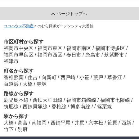
ページトップへ
ココハウス不動産
>
のむら貝塚ガーデンシティ六番館
市区町村から探す
福岡市中央区
/
福岡市東区
/
福岡市南区
/
福岡市博多区
/
福岡市早良区
/
福岡市西区
/
春日市
/
糸島市
/
筑紫野市
/
福津市
町名から探す
香椎照葉
/
住吉
/
向新町
/
西戸崎
/
小笹
/
荒戸
/
草香江
/
百道浜
/
大橋
/
寺塚
路線から探す
鹿児島本線
/
西鉄大牟田線
/
福岡市箱崎線
/
福岡市七隈線
/
/
筑肥線
/
西鉄貝塚線
/
香椎線
/
博多南線
/
篠栗線
駅から探す
大橋
/
高宮
/
南福岡
/
西鉄平尾
/
井尻
/
六本松
/
笹原
/
西新
/
竹下
/
別府