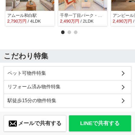
アムール和白駅
千早一丁目パーク・マンション
アンピール
2,790
万
円
/ 4LDK
2,490
万
円
/ 2LDK
2,490
万
円
こだわり特集
ペット可物件特集
リフォーム済み物件特集
駅徒歩15分の物件特集
メールで共有する
LINEで共有する