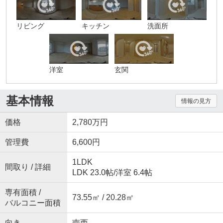
リビング
キッチン
洗面所
洋室
玄関
基本情報
情報の見方
価格
2,780万円
管理費
6,600円
1LDK
間取り / 詳細
LDK 23.0帖
/
洋室 6.4帖
専有面積 /
73.55㎡ / 20.28㎡
バルコニー面積
向き
南西