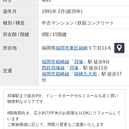
築年月
1991年 2月(築35年)
種別 / 構造
中古マンション / 鉄筋コンクリート
所在階 / 階建
8階 / 15階建
所在地
福岡県
福岡市東区
箱崎
５丁目11-6
福岡市箱崎線
「
貝塚
」駅 徒歩9分
西鉄貝塚線
「
貝塚
」駅 徒歩11分
交通
福岡市箱崎線
「
箱崎九大前
」駅 徒歩17
分
貝塚駅まで徒歩9分、ドン・キホーテやルミエールも近く買い
物便利なエリアです
8階南西向き、広さ約73平米のお部屋を1LDKにリフォームして
います
ご家族構成に応じて、間取り変更もご提案いたします