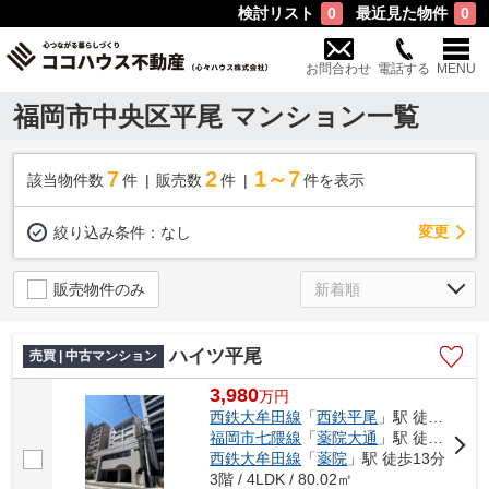
検討リスト
最近見た物件
0
0
お問合わせ
電話する
MENU
福岡市中央区平尾 マンション一覧
7
2
1～7
該当物件数
件
販売数
件
件を表示
変更
絞り込み条件：
なし
販売物件のみ
ハイツ平尾
売買 | 中古マンション
3,980
万
円
西鉄大牟田線
「
西鉄平尾
」駅 徒歩6分
福岡市七隈線
「
薬院大通
」駅 徒歩12分
西鉄大牟田線
「
薬院
」駅 徒歩13分
3階 / 4LDK / 80.02㎡