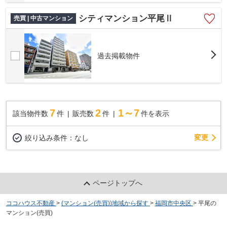
シティマンション平尾Ⅱ
売買 | 中古マンション
過去掲載物件
7
2
1～7
該当物件数
件
販売数
件
件を表示
変更
絞り込み条件：
なし
ページトップへ
ココハウス不動産
>
(マンション(売買))地域から探す
>
福岡市中央区
>
平尾の
マンション(売買)