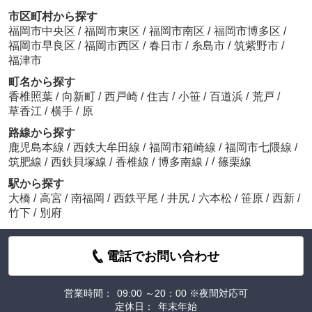
市区町村から探す
福岡市中央区
/
福岡市東区
/
福岡市南区
/
福岡市博多区
/
福岡市早良区
/
福岡市西区
/
春日市
/
糸島市
/
筑紫野市
/
福津市
町名から探す
香椎照葉
/
向新町
/
西戸崎
/
住吉
/
小笹
/
百道浜
/
荒戸
/
草香江
/
横手
/
原
路線から探す
鹿児島本線
/
西鉄大牟田線
/
福岡市箱崎線
/
福岡市七隈線
/
/
筑肥線
/
西鉄貝塚線
/
香椎線
/
博多南線
/
篠栗線
駅から探す
大橋
/
高宮
/
南福岡
/
西鉄平尾
/
井尻
/
六本松
/
笹原
/
西新
/
竹下
/
別府
電話でお問い合わせ
営業時間：
09:00 ～20：00 ※夜間対応可
定休日：
年末年始