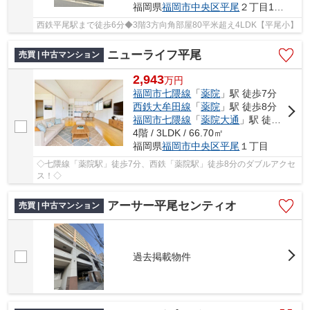
福岡県
福岡市中央区
平尾
２丁目19-7
西鉄平尾駅まで徒歩6分◆3階3方向角部屋80平米超え4LDK【平尾小】
ニューライフ平尾
売買 | 中古マンション
2,943
万
円
福岡市七隈線
「
薬院
」駅 徒歩7分
西鉄大牟田線
「
薬院
」駅 徒歩8分
福岡市七隈線
「
薬院大通
」駅 徒歩10分
4階 / 3LDK / 66.70㎡
福岡県
福岡市中央区
平尾
１丁目
◇七隈線「薬院駅」徒歩7分、西鉄「薬院駅」徒歩8分のダブルアクセ
ス！◇
アーサー平尾センティオ
売買 | 中古マンション
過去掲載物件