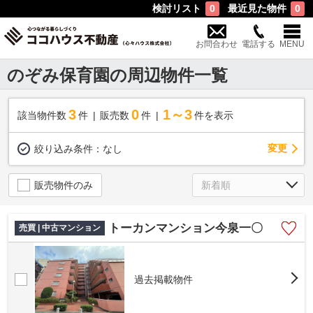
検討リスト
最近見た物件
0
0
お問合わせ
電話する
MENU
のぞみ保育園の周辺物件一覧
3
0
1～3
該当物件数
件
販売数
件
件を表示
変更
絞り込み条件：
なし
販売物件のみ
トーカンマンション今泉一〇
売買 | 中古マンション
過去掲載物件