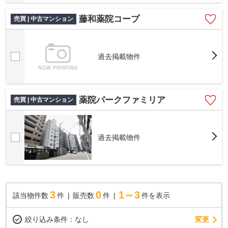
藤和薬院コープ
売買 | 中古マンション
過去掲載物件
薬院パークファミリア
売買 | 中古マンション
過去掲載物件
3
0
1～3
該当物件数
件
販売数
件
件を表示
変更
絞り込み条件：
なし