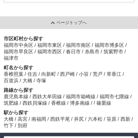
ページトップへ
市区町村から探す
福岡市中央区
/
福岡市東区
/
福岡市南区
/
福岡市博多区
/
福岡市早良区
/
福岡市西区
/
春日市
/
糸島市
/
筑紫野市
/
福津市
町名から探す
香椎照葉
/
住吉
/
向新町
/
西戸崎
/
小笹
/
荒戸
/
草香江
/
百道浜
/
大橋
/
寺塚
路線から探す
鹿児島本線
/
西鉄大牟田線
/
福岡市箱崎線
/
福岡市七隈線
/
/
筑肥線
/
西鉄貝塚線
/
香椎線
/
博多南線
/
篠栗線
駅から探す
大橋
/
高宮
/
南福岡
/
西鉄平尾
/
井尻
/
六本松
/
笹原
/
西新
/
竹下
/
別府