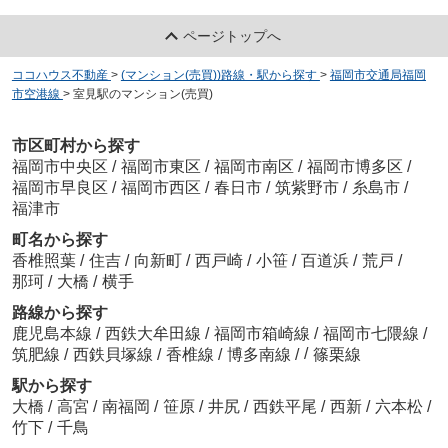
ページトップへ
ココハウス不動産
>
(マンション(売買))路線・駅から探す
>
福岡市交通局福岡
市空港線
>
室見駅のマンション(売買)
市区町村から探す
福岡市中央区
/
福岡市東区
/
福岡市南区
/
福岡市博多区
/
福岡市早良区
/
福岡市西区
/
春日市
/
筑紫野市
/
糸島市
/
福津市
町名から探す
香椎照葉
/
住吉
/
向新町
/
西戸崎
/
小笹
/
百道浜
/
荒戸
/
那珂
/
大橋
/
横手
路線から探す
鹿児島本線
/
西鉄大牟田線
/
福岡市箱崎線
/
福岡市七隈線
/
/
筑肥線
/
西鉄貝塚線
/
香椎線
/
博多南線
/
篠栗線
駅から探す
大橋
/
高宮
/
南福岡
/
笹原
/
井尻
/
西鉄平尾
/
西新
/
六本松
/
竹下
/
千鳥