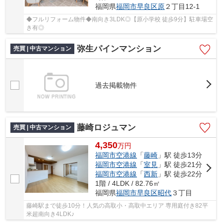
福岡県
福岡市早良区
原
２丁目12-1
◆フルリフォーム物件◆南向き3LDK◎【原小学校 徒歩9分】駐車場空
き有◎
弥生パインマンション
売買 | 中古マンション
過去掲載物件
藤崎ロジュマン
売買 | 中古マンション
4,350
万
円
福岡市空港線
「
藤崎
」駅 徒歩13分
福岡市空港線
「
室見
」駅 徒歩21分
福岡市空港線
「
西新
」駅 徒歩22分
1階 / 4LDK / 82.76㎡
福岡県
福岡市早良区
昭代
３丁目
藤崎駅まで徒歩10分！人気の高取小・高取中エリア 専用庭付き82平
米超南向き4LDK♪