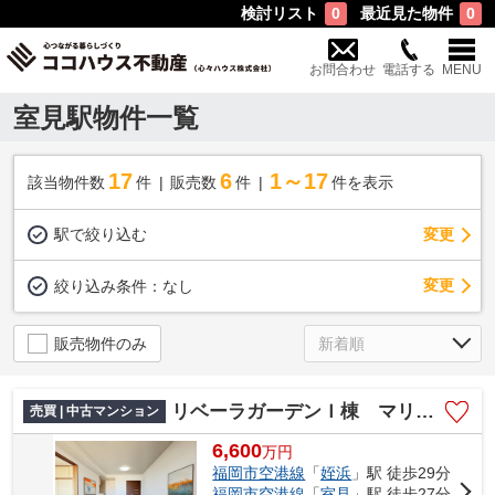
検討リスト
最近見た物件
0
0
お問合わせ
電話する
MENU
室見駅物件一覧
17
6
1～17
該当物件数
件
販売数
件
件を表示
駅で絞り込む
変更
変更
絞り込み条件：
なし
販売物件のみ
リベーラガーデンＩ棟 マリナタワー
売買 | 中古マンション
6,600
万
円
福岡市空港線
「
姪浜
」駅 徒歩29分
福岡市空港線
「
室見
」駅 徒歩27分