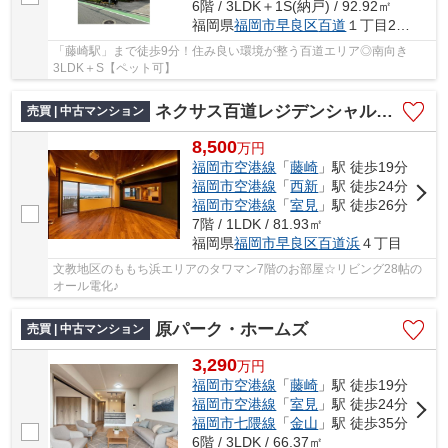
6階 / 3LDK＋1S(納戸) / 92.92㎡
福岡県
福岡市早良区
百道
１丁目25-42
「藤崎駅」まで徒歩9分！住み良い環境が整う百道エリア◎南向き
3LDK＋S【ペット可】
ネクサス百道レジデンシャルタワー
売買 | 中古マンション
8,500
万
円
福岡市空港線
「
藤崎
」駅 徒歩19分
福岡市空港線
「
西新
」駅 徒歩24分
福岡市空港線
「
室見
」駅 徒歩26分
7階 / 1LDK / 81.93㎡
福岡県
福岡市早良区
百道浜
４丁目
文教地区のももち浜エリアのタワマン7階のお部屋☆リビング28帖の
オール電化♪
原パーク・ホームズ
売買 | 中古マンション
3,290
万
円
福岡市空港線
「
藤崎
」駅 徒歩19分
福岡市空港線
「
室見
」駅 徒歩24分
福岡市七隈線
「
金山
」駅 徒歩35分
6階 / 3LDK / 66.37㎡