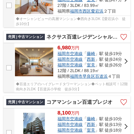
27階 / 3LDK / 83.99㎡
福岡県
福岡市西区
愛宕浜
２丁目
◆オーシャンビューの高層マンション◆西向き3LDK【愛宕浜小 徒
歩10分】
ネクサス百道レジデンシャルタワー
売買 | 中古マンション
6,980
万
円
福岡市空港線
「
藤崎
」駅 徒歩19分
福岡市空港線
「
西新
」駅 徒歩24分
福岡市空港線
「
室見
」駅 徒歩26分
12階 / 2LDK / 88.19㎡
福岡県
福岡市早良区
百道浜
４丁目
◆百道エリアのハイグレードタワーマンション◆ペット相談可！12階
南向き2LDK【百道浜小学校 徒歩3分】
コアマンション百道プレジオ
売買 | 中古マンション
8,100
万
円
福岡市空港線
「
藤崎
」駅 徒歩10分
福岡市空港線
「
西新
」駅 徒歩13分
福岡市空港線
「
室見
」駅 徒歩18分