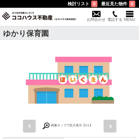
検討リスト
最近見た物件
0
0
お問合わせ
電話する
MENU
ゆかり保育園
前
次
画像タップで拡大表示【
1
/1】