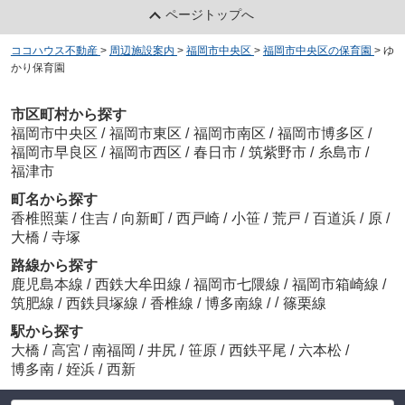
ページトップへ
ココハウス不動産
>
周辺施設案内
>
福岡市中央区
>
福岡市中央区の保育園
>
ゆ
かり保育園
市区町村から探す
福岡市中央区
/
福岡市東区
/
福岡市南区
/
福岡市博多区
/
福岡市早良区
/
福岡市西区
/
春日市
/
筑紫野市
/
糸島市
/
福津市
町名から探す
香椎照葉
/
住吉
/
向新町
/
西戸崎
/
小笹
/
荒戸
/
百道浜
/
原
/
大橋
/
寺塚
路線から探す
鹿児島本線
/
西鉄大牟田線
/
福岡市七隈線
/
福岡市箱崎線
/
/
筑肥線
/
西鉄貝塚線
/
香椎線
/
博多南線
/
篠栗線
駅から探す
大橋
/
高宮
/
南福岡
/
井尻
/
笹原
/
西鉄平尾
/
六本松
/
博多南
/
姪浜
/
西新