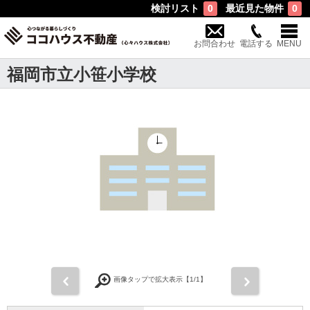
検討リスト
最近見た物件
0
0
お問合わせ
電話する
MENU
福岡市立小笹小学校
前
次
画像タップで拡大表示【
1
/1】