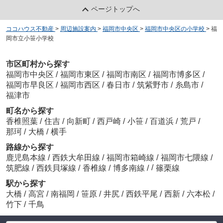
ページトップへ
ココハウス不動産
>
周辺施設案内
>
福岡市中央区
>
福岡市中央区の小学校
>
福
岡市立小笹小学校
市区町村から探す
福岡市中央区
/
福岡市東区
/
福岡市南区
/
福岡市博多区
/
福岡市早良区
/
福岡市西区
/
春日市
/
筑紫野市
/
糸島市
/
福津市
町名から探す
香椎照葉
/
住吉
/
向新町
/
西戸崎
/
小笹
/
百道浜
/
荒戸
/
那珂
/
大橋
/
横手
路線から探す
鹿児島本線
/
西鉄大牟田線
/
福岡市箱崎線
/
福岡市七隈線
/
/
筑肥線
/
西鉄貝塚線
/
香椎線
/
博多南線
/
篠栗線
駅から探す
大橋
/
高宮
/
南福岡
/
笹原
/
井尻
/
西鉄平尾
/
西新
/
六本松
/
竹下
/
千鳥