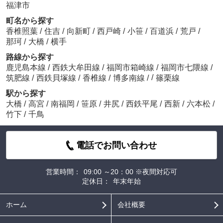
福津市
町名から探す
香椎照葉
/
住吉
/
向新町
/
西戸崎
/
小笹
/
百道浜
/
荒戸
/
那珂
/
大橋
/
横手
路線から探す
鹿児島本線
/
西鉄大牟田線
/
福岡市箱崎線
/
福岡市七隈線
/
/
筑肥線
/
西鉄貝塚線
/
香椎線
/
博多南線
/
篠栗線
駅から探す
大橋
/
高宮
/
南福岡
/
笹原
/
井尻
/
西鉄平尾
/
西新
/
六本松
/
竹下
/
千鳥
電話でお問い合わせ
営業時間：
09:00 ～20：00 ※夜間対応可
定休日：
年末年始
ホーム
会社概要