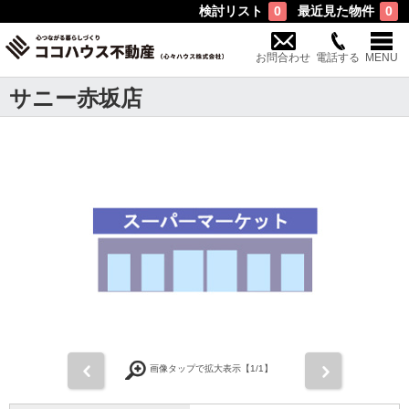
検討リスト
最近見た物件
0
0
お問合わせ
電話する
MENU
サニー赤坂店
前
次
画像タップで拡大表示【
1
/1】