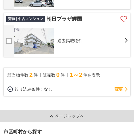
朝日プラザ輝国
売買 | 中古マンション
過去掲載物件
2
0
1～2
該当物件数
件
販売数
件
件を表示
変更
絞り込み条件：
なし
ページトップへ
市区町村から探す