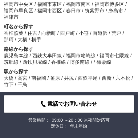
福岡市中央区
/
福岡市東区
/
福岡市南区
/
福岡市博多区
/
福岡市早良区
/
福岡市西区
/
春日市
/
筑紫野市
/
糸島市
/
福津市
町名から探す
香椎照葉
/
住吉
/
向新町
/
西戸崎
/
小笹
/
百道浜
/
荒戸
/
那珂
/
大橋
/
横手
路線から探す
鹿児島本線
/
西鉄大牟田線
/
福岡市箱崎線
/
福岡市七隈線
/
/
筑肥線
/
西鉄貝塚線
/
香椎線
/
博多南線
/
篠栗線
駅から探す
大橋
/
高宮
/
南福岡
/
笹原
/
井尻
/
西鉄平尾
/
西新
/
六本松
/
竹下
/
千鳥
電話でお問い合わせ
営業時間：
09:00 ～20：00 ※夜間対応可
定休日：
年末年始