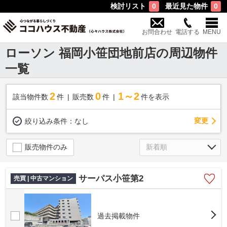
検討リスト
最近見た物件
0
0
お問合わせ
電話する
MENU
ローソン 福岡小笹団地前店の周辺物件
一覧
2
0
1～2
該当物件数
件
販売数
件
件を表示
変更
絞り込み条件：
なし
販売物件のみ
サーパス小笹第2
売買 | 中古マンション
過去掲載物件