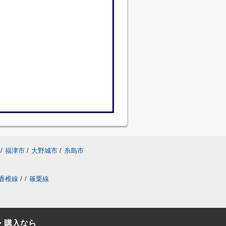
/
福津市
/
大野城市
/
糸島市
香椎線
/
/
篠栗線
・購入なら