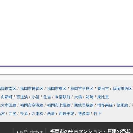
福岡市南区
/
福岡市博多区
/
福岡市東区
/
福岡市早良区
/
春日市
/
福岡市西区
向新町
/
百道浜
/
小笹
/
住吉
/
今宿駅前
/
大橋
/
箱崎
/
東比恵
鉄大牟田線
/
福岡市空港線
/
福岡市七隈線
/
西鉄貝塚線
/
博多南線
/
筑肥線
/
高宮
/
井尻
/
笹原
/
六本松
/
西新
/
西鉄平尾
/
博多南
/
竹下
福岡市の中古マンション・戸建の売却
お問い合わせ