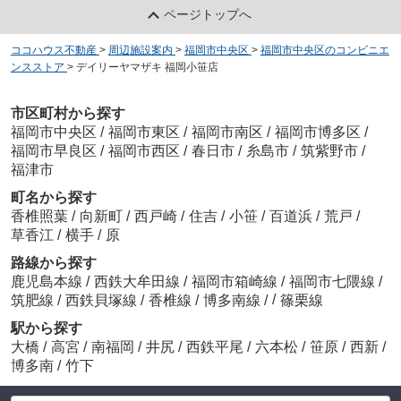
ページトップへ
ココハウス不動産
>
周辺施設案内
>
福岡市中央区
>
福岡市中央区のコンビニエ
ンスストア
>
デイリーヤマザキ 福岡小笹店
市区町村から探す
福岡市中央区
/
福岡市東区
/
福岡市南区
/
福岡市博多区
/
福岡市早良区
/
福岡市西区
/
春日市
/
糸島市
/
筑紫野市
/
福津市
町名から探す
香椎照葉
/
向新町
/
西戸崎
/
住吉
/
小笹
/
百道浜
/
荒戸
/
草香江
/
横手
/
原
路線から探す
鹿児島本線
/
西鉄大牟田線
/
福岡市箱崎線
/
福岡市七隈線
/
/
筑肥線
/
西鉄貝塚線
/
香椎線
/
博多南線
/
篠栗線
駅から探す
大橋
/
高宮
/
南福岡
/
井尻
/
西鉄平尾
/
六本松
/
笹原
/
西新
/
博多南
/
竹下