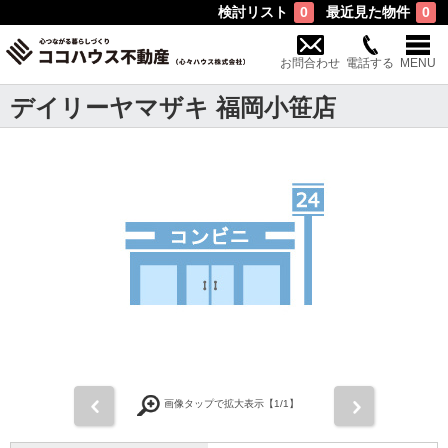
検討リスト
最近見た物件
0
0
お問合わせ
電話する
MENU
デイリーヤマザキ 福岡小笹店
前
次
画像タップで拡大表示【
1
/1】