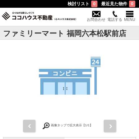
検討リスト
最近見た物件
0
0
お問合わせ
電話する
MENU
ファミリーマート 福岡六本松駅前店
前
次
画像タップで拡大表示【
1
/1】