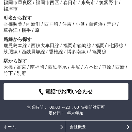
福岡市早良区
/
福岡市西区
/
春日市
/
糸島市
/
筑紫野市
/
福津市
町名から探す
香椎照葉
/
向新町
/
西戸崎
/
住吉
/
小笹
/
百道浜
/
荒戸
/
草香江
/
横手
/
原
路線から探す
鹿児島本線
/
西鉄大牟田線
/
福岡市箱崎線
/
福岡市七隈線
/
/
筑肥線
/
西鉄貝塚線
/
香椎線
/
博多南線
/
篠栗線
駅から探す
大橋
/
高宮
/
南福岡
/
西鉄平尾
/
井尻
/
六本松
/
笹原
/
西新
/
竹下
/
別府
電話でお問い合わせ
営業時間：
09:00 ～20：00 ※夜間対応可
定休日：
年末年始
ホーム
会社概要