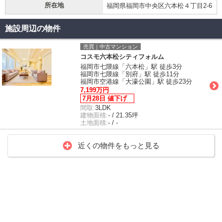
所在地
福岡県福岡市中央区六本松４丁目2-6
施設周辺の物件
売買｜中古マンション
コスモ六本松シティフォルム
福岡市七隈線「六本松」駅 徒歩3分
福岡市七隈線「別府」駅 徒歩11分
福岡市空港線「大濠公園」駅 徒歩23分
7,199万円
7月28日 値下げ
間取:
3LDK
建物面積:
- / 21.35坪
土地面積:
- / -
近くの物件をもっと見る