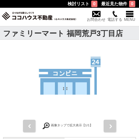
検討リスト
最近見た物件
0
0
お問合わせ
電話する
MENU
ファミリーマート 福岡荒戸3丁目店
前
次
画像タップで拡大表示【
1
/1】