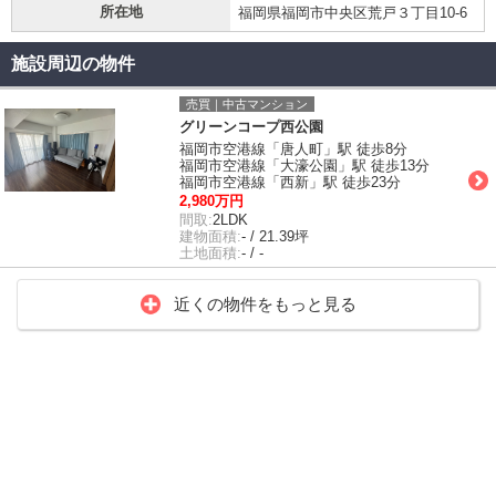
所在地
福岡県福岡市中央区荒戸３丁目10-6
施設周辺の物件
売買｜中古マンション
グリーンコープ西公園
福岡市空港線「唐人町」駅 徒歩8分
福岡市空港線「大濠公園」駅 徒歩13分
福岡市空港線「西新」駅 徒歩23分
2,980万円
間取:
2LDK
建物面積:
- / 21.39坪
土地面積:
- / -
近くの物件をもっと見る