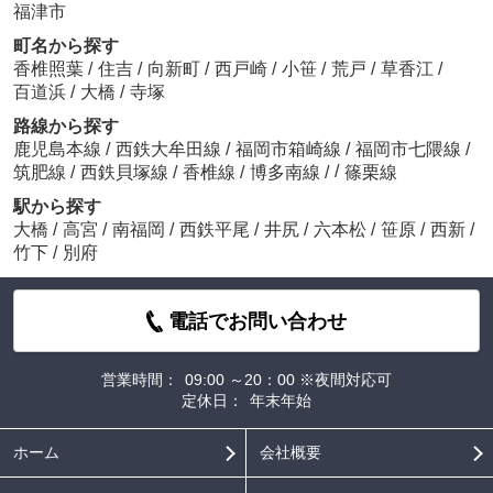
福津市
町名から探す
香椎照葉
/
住吉
/
向新町
/
西戸崎
/
小笹
/
荒戸
/
草香江
/
百道浜
/
大橋
/
寺塚
路線から探す
鹿児島本線
/
西鉄大牟田線
/
福岡市箱崎線
/
福岡市七隈線
/
/
筑肥線
/
西鉄貝塚線
/
香椎線
/
博多南線
/
篠栗線
駅から探す
大橋
/
高宮
/
南福岡
/
西鉄平尾
/
井尻
/
六本松
/
笹原
/
西新
/
竹下
/
別府
電話でお問い合わせ
営業時間：
09:00 ～20：00 ※夜間対応可
定休日：
年末年始
ホーム
会社概要