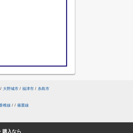
/
大野城市
/
福津市
/
糸島市
香椎線
/
/
篠栗線
・購入なら