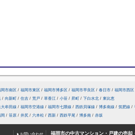
福岡市南区
/
福岡市東区
/
福岡市博多区
/
福岡市早良区
/
春日市
/
福岡市西区
浜
/
向新町
/
住吉
/
荒戸
/
草香江
/
小笹
/
昇町
/
下白水北
/
東比恵
鉄大牟田線
/
福岡市空港線
/
福岡市七隈線
/
西鉄貝塚線
/
博多南線
/
筑肥線
/
福岡
/
笹原
/
井尻
/
六本松
/
西新
/
西鉄平尾
/
博多南
/
赤坂
福岡市の中古マンション・戸建の売却
お問い合わせ