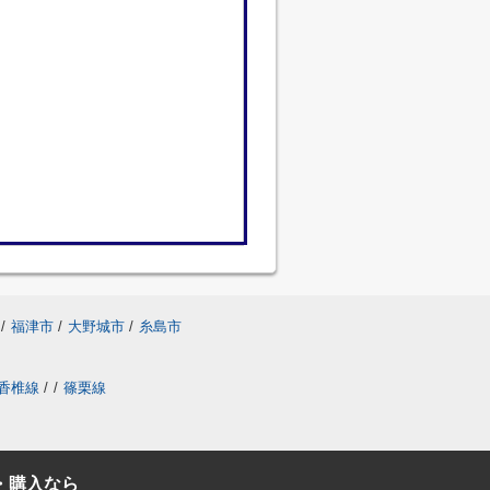
/
福津市
/
大野城市
/
糸島市
香椎線
/
/
篠栗線
・購入なら