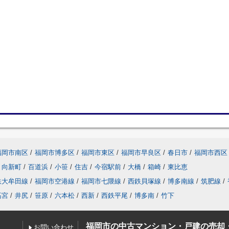
福岡市南区
/
福岡市博多区
/
福岡市東区
/
福岡市早良区
/
春日市
/
福岡市西区
向新町
/
百道浜
/
小笹
/
住吉
/
今宿駅前
/
大橋
/
箱崎
/
東比恵
鉄大牟田線
/
福岡市空港線
/
福岡市七隈線
/
西鉄貝塚線
/
博多南線
/
筑肥線
/
高宮
/
井尻
/
笹原
/
六本松
/
西新
/
西鉄平尾
/
博多南
/
竹下
福岡市の中古マンション・戸建の売却
お問い合わせ