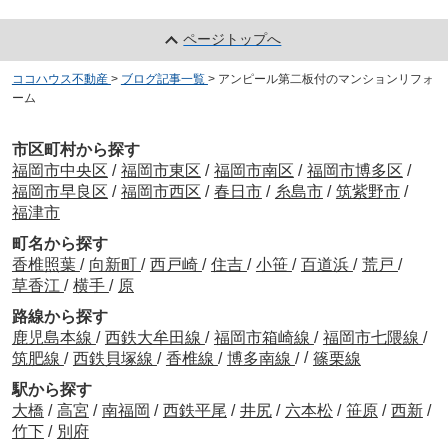
ページトップへ
ココハウス不動産
>
ブログ記事一覧
>
アンピール第二板付のマンションリフォ
ーム
市区町村から探す
福岡市中央区
/
福岡市東区
/
福岡市南区
/
福岡市博多区
/
福岡市早良区
/
福岡市西区
/
春日市
/
糸島市
/
筑紫野市
/
福津市
町名から探す
香椎照葉
/
向新町
/
西戸崎
/
住吉
/
小笹
/
百道浜
/
荒戸
/
草香江
/
横手
/
原
路線から探す
鹿児島本線
/
西鉄大牟田線
/
福岡市箱崎線
/
福岡市七隈線
/
/
筑肥線
/
西鉄貝塚線
/
香椎線
/
博多南線
/
篠栗線
駅から探す
大橋
/
高宮
/
南福岡
/
西鉄平尾
/
井尻
/
六本松
/
笹原
/
西新
/
竹下
/
別府