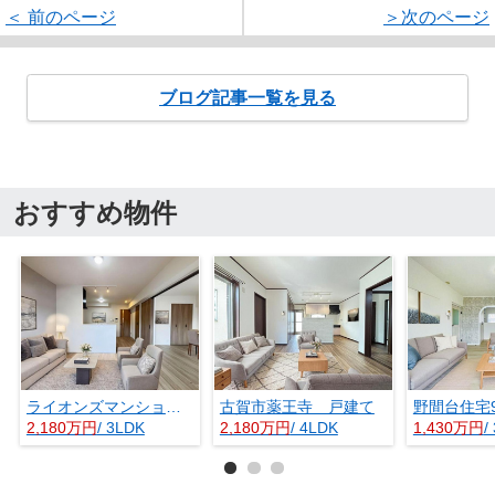
＜ 前のページ
＞次のページ
ブログ記事一覧を見る
おすすめ物件
ライオンズマンション今宿
古賀市薬王寺 戸建て
野間台住宅
2,180万円
/ 3LDK
2,180万円
/ 4LDK
1,430万円
/