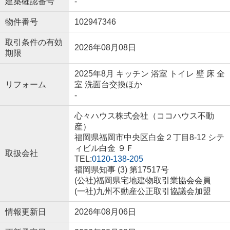
建築確認番号
-
物件番号
102947346
取引条件の有効
2026年08月08日
期限
2025年8月 キッチン 浴室 トイレ 壁 床 全
リフォーム
室 洗面台交換ほか
-
心々ハウス株式会社（ココハウス不動
産）
福岡県福岡市中央区白金２丁目8-12 シテ
ィビル白金 ９Ｆ
取扱会社
TEL:
0120-138-205
福岡県知事 (3) 第17517号
(公社)福岡県宅地建物取引業協会会員
(一社)九州不動産公正取引協議会加盟
情報更新日
2026年08月06日