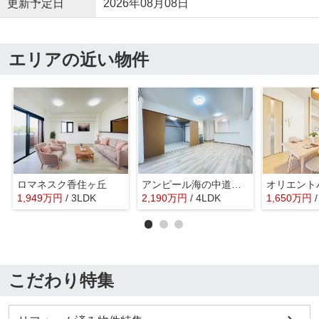
更新予定日
2026年08月08日
エリアの近い物件
ロマネスク香住ヶ丘
アンピール海の中道アクアヴィラ
オリエントハ
1,949
万
円
/ 3LDK
2,190
万
円
/ 4LDK
1,650
万
円
こだわり特集