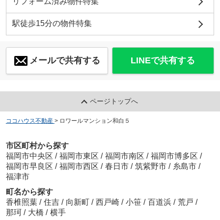
リフォーム済み物件特集
駅徒歩15分の物件特集
メールで共有する
LINEで共有する
ページトップへ
ココハウス不動産
>
ロワールマンション和白５
市区町村から探す
福岡市中央区
/
福岡市東区
/
福岡市南区
/
福岡市博多区
/
福岡市早良区
/
福岡市西区
/
春日市
/
筑紫野市
/
糸島市
/
福津市
町名から探す
香椎照葉
/
住吉
/
向新町
/
西戸崎
/
小笹
/
百道浜
/
荒戸
/
那珂
/
大橋
/
横手