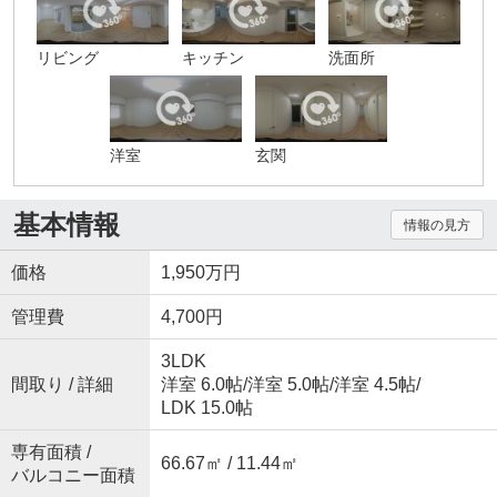
リビング
キッチン
洗面所
洋室
玄関
基本情報
情報の見方
価格
1,950万円
管理費
4,700円
3LDK
間取り / 詳細
洋室 6.0帖
/
洋室 5.0帖
/
洋室 4.5帖
/
LDK 15.0帖
専有面積 /
66.67㎡ / 11.44㎡
バルコニー面積