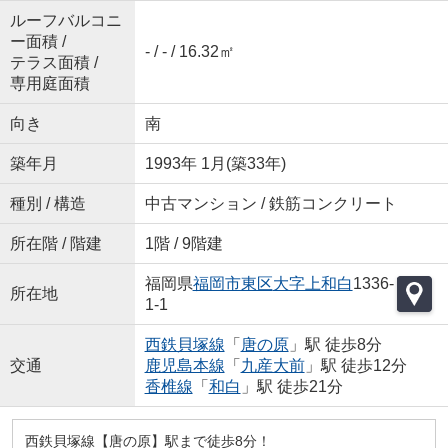
ルーフバルコニ
ー面積 /
- / - / 16.32㎡
テラス面積 /
専用庭面積
向き
南
築年月
1993年 1月(築33年)
種別 / 構造
中古マンション / 鉄筋コンクリート
所在階 / 階建
1階 / 9階建
福岡県
福岡市東区
大字上和白
1336-
所在地
1-1
西鉄貝塚線
「
唐の原
」駅 徒歩8分
交通
鹿児島本線
「
九産大前
」駅 徒歩12分
香椎線
「
和白
」駅 徒歩21分
西鉄貝塚線【唐の原】駅まで徒歩8分！