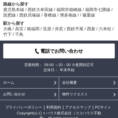
路線から探す
鹿児島本線
/
西鉄大牟田線
/
福岡市箱崎線
/
福岡市七隈線
/
/
筑肥線
/
西鉄貝塚線
/
香椎線
/
博多南線
/
篠栗線
駅から探す
大橋
/
高宮
/
南福岡
/
笹原
/
井尻
/
西鉄平尾
/
西新
/
六本松
/
竹下
/
千鳥
電話でお問い合わせ
営業時間：
09:00 ～20：00 ※夜間対応可
定休日：
年末年始
ホーム
会社概要
お問い合わせ
物件リクエスト
プライバシーポリシー
利用規約
アクセスマップ
PCサイト
Copyright(c) 心々ハウス株式会社（ココハウス不動