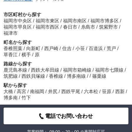
市区町村から探す
福岡市中央区
/
福岡市東区
/
福岡市南区
/
福岡市博多区
/
福岡市早良区
/
福岡市西区
/
春日市
/
糸島市
/
筑紫野市
/
福津市
町名から探す
香椎照葉
/
向新町
/
西戸崎
/
住吉
/
小笹
/
百道浜
/
荒戸
/
草香江
/
横手
/
原
路線から探す
鹿児島本線
/
西鉄大牟田線
/
福岡市箱崎線
/
福岡市七隈線
/
/
筑肥線
/
西鉄貝塚線
/
香椎線
/
博多南線
/
篠栗線
駅から探す
大橋
/
高宮
/
南福岡
/
井尻
/
西鉄平尾
/
六本松
/
笹原
/
西新
/
博多南
/
竹下
電話でお問い合わせ
営業時間：
09:00 ～20：00 ※夜間対応可