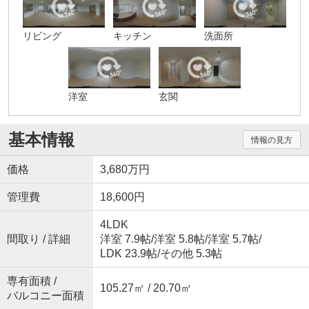
リビング
キッチン
洗面所
洋室
玄関
基本情報
情報の見方
価格
3,680万円
管理費
18,600円
4LDK
間取り / 詳細
洋室 7.9帖
/
洋室 5.8帖
/
洋室 5.7帖
/
LDK 23.9帖
/
その他 5.3帖
専有面積 /
105.27㎡ / 20.70㎡
バルコニー面積