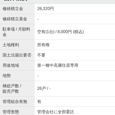
修繕積立金
26,320円
修繕積立基金
-
駐車場 / 月額料
空有(1台) / 8,000円 (税込)
金
土地権利
所有権
国土法届出要否
不要
用途地域
第一種中高層住居専用
地勢
-
棟総戸数 /
26戸 / -
販売戸数
管理組合有無
有
管理形態
管理会社に全部委託