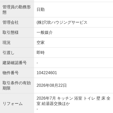
管理員の勤務形
日勤
態
管理会社
(株)穴吹ハウジングサービス
取引態様
一般媒介
現況
空家
引渡し
即時
建築確認番号
-
物件番号
104224601
取引条件の有効
2026年08月22日
期限
2026年7月 キッチン 浴室 トイレ 壁 床 全
リフォーム
室 給湯器交換ほか
-