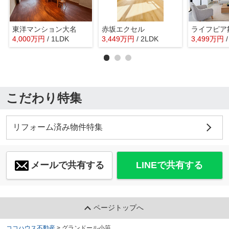
東洋マンション大名
赤坂エクセル
ライフピア
4,000
万
円
/ 1LDK
3,449
万
円
/ 2LDK
3,499
万
円
こだわり特集
リフォーム済み物件特集
メールで共有する
LINEで共有する
ページトップへ
ココハウス不動産
>
グランドール小笹