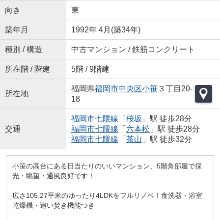
向き
東
築年月
1992年 4月(築34年)
種別 / 構造
中古マンション / 鉄筋コンクリート
所在階 / 階建
5階 / 9階建
福岡県
福岡市中央区
小笹
３丁目20-
所在地
18
福岡市七隈線
「
桜坂
」駅 徒歩28分
交通
福岡市七隈線
「
六本松
」駅 徒歩28分
福岡市七隈線
「
茶山
」駅 徒歩32分
小笹の高台にある日当たりのいいマンション、5階角部屋で採
光・眺望・通風良好です！
広さ105.27平米のゆったり4LDKをフルリノベ！食洗器・浴室
乾燥機・追い焚き機能つき