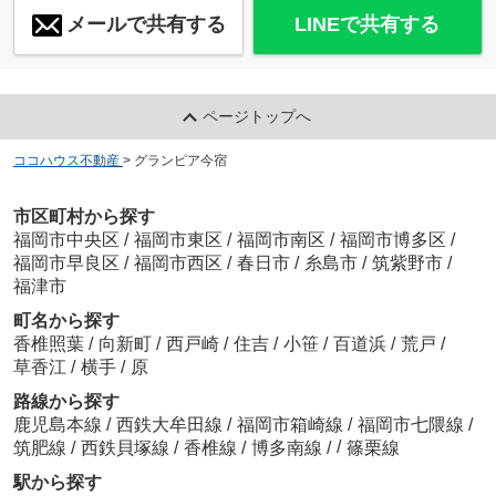
メールで共有する
LINEで共有する
ページトップへ
ココハウス不動産
>
グランピア今宿
市区町村から探す
福岡市中央区
/
福岡市東区
/
福岡市南区
/
福岡市博多区
/
福岡市早良区
/
福岡市西区
/
春日市
/
糸島市
/
筑紫野市
/
福津市
町名から探す
香椎照葉
/
向新町
/
西戸崎
/
住吉
/
小笹
/
百道浜
/
荒戸
/
草香江
/
横手
/
原
路線から探す
鹿児島本線
/
西鉄大牟田線
/
福岡市箱崎線
/
福岡市七隈線
/
/
筑肥線
/
西鉄貝塚線
/
香椎線
/
博多南線
/
篠栗線
駅から探す