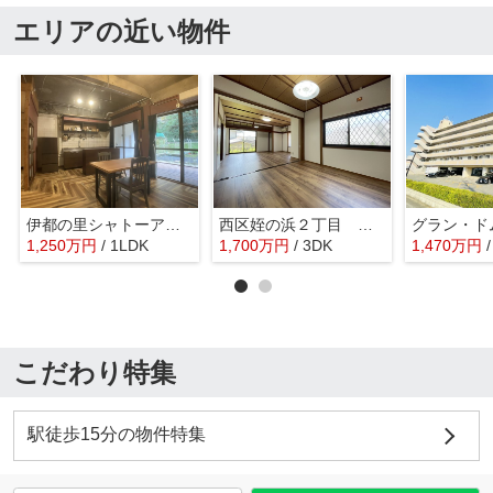
エリアの近い物件
伊都の里シャトーアリス
西区姪の浜２丁目 戸建て
1,250
万
円
/ 1LDK
1,700
万
円
/ 3DK
1,470
万
円
こだわり特集
駅徒歩15分の物件特集