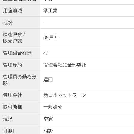
用途地域
準工業
地勢
-
棟総戸数 /
39戸 / -
販売戸数
管理組合有無
有
管理形態
管理会社に全部委託
管理員の勤務形
巡回
態
管理会社
新日本ネットワーク
取引態様
一般媒介
現況
空家
引渡し
相談