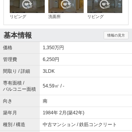
リビング
洗面所
リビング
基本情報
情報の見方
価格
1,350万円
管理費
6,250円
間取り / 詳細
3LDK
専有面積 /
54.59㎡ / -
バルコニー面積
向き
南
築年月
1984年 2月(築42年)
種別 / 構造
中古マンション / 鉄筋コンクリート