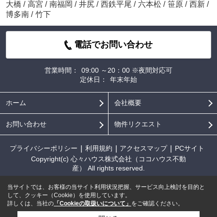
大橋
/
高宮
/
南福岡
/
井尻
/
西鉄平尾
/
六本松
/
笹原
/
西新
/
博多南
/
竹下
電話でお問い合わせ
営業時間：
09:00 ～20：00 ※夜間対応可
定休日：
年末年始
ホーム
会社概要
お問い合わせ
物件リクエスト
プライバシーポリシー
利用規約
アクセスマップ
PCサイト
Copyright(c) 心々ハウス株式会社（ココハウス不動
産） All rights reserved.
当サイトでは、お客様の当サイト利用状況把握、サービス向上検討を目的と
して、クッキー（Cookie）を使用しています。
詳しくは、当社の
「Cookieの取扱いについて」
をご確認ください。