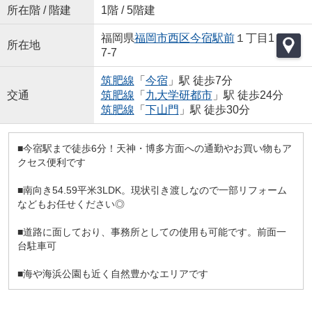
所在階 / 階建
1階 / 5階建
福岡県
福岡市西区
今宿駅前
１丁目1
所在地
7-7
筑肥線
「
今宿
」駅 徒歩7分
交通
筑肥線
「
九大学研都市
」駅 徒歩24分
筑肥線
「
下山門
」駅 徒歩30分
■今宿駅まで徒歩6分！天神・博多方面への通勤やお買い物もア
クセス便利です
■南向き54.59平米3LDK。現状引き渡しなので一部リフォーム
などもお任せください◎
■道路に面しており、事務所としての使用も可能です。前面一
台駐車可
■海や海浜公園も近く自然豊かなエリアです