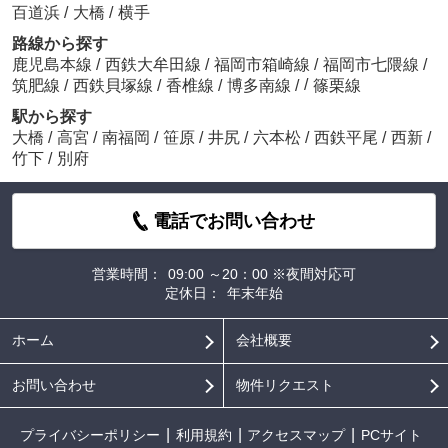
百道浜
/
大橋
/
横手
路線から探す
鹿児島本線
/
西鉄大牟田線
/
福岡市箱崎線
/
福岡市七隈線
/
/
筑肥線
/
西鉄貝塚線
/
香椎線
/
博多南線
/
篠栗線
駅から探す
大橋
/
高宮
/
南福岡
/
笹原
/
井尻
/
六本松
/
西鉄平尾
/
西新
/
竹下
/
別府
電話でお問い合わせ
営業時間：
09:00 ～20：00 ※夜間対応可
定休日：
年末年始
ホーム
会社概要
お問い合わせ
物件リクエスト
プライバシーポリシー
利用規約
アクセスマップ
PCサイト