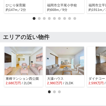
ひじり保育園
福岡市立平尾小学校
福岡市立平
約147m／2分
約668m／9分
約1911m／
エリアの近い物件
東峰マンション西公園
大濠ハウス
2,680
万
円
/ 2LDK
2,980
万
円
/ 2LDK
2,599
万
円