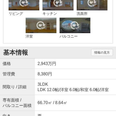
リビング
キッチン
洗面所
洋室
バルコニー
基本情報
情報の見方
価格
2,943万円
管理費
8,380円
3LDK
間取り / 詳細
LDK 12.0帖
/
洋室 6.0帖
/
和室 6.0帖
/
洋室
専有面積 /
66.70㎡ / 8.64㎡
バルコニー面積
向き
西