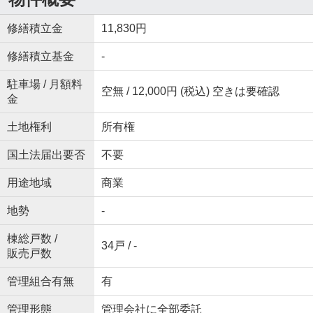
修繕積立金
11,830円
修繕積立基金
-
駐車場 / 月額料
空無 / 12,000円 (税込) 空きは要確認
金
土地権利
所有権
国土法届出要否
不要
用途地域
商業
地勢
-
棟総戸数 /
34戸 / -
販売戸数
管理組合有無
有
管理形態
管理会社に全部委託