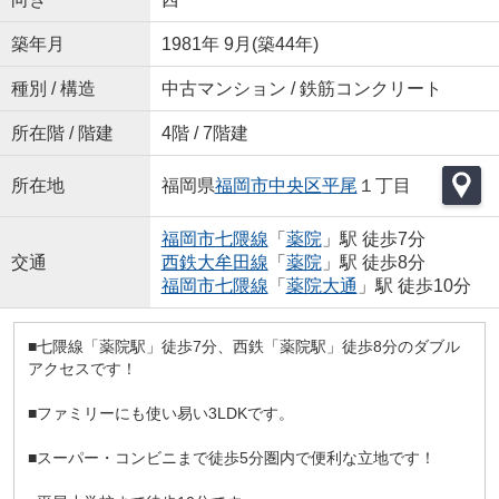
築年月
1981年 9月(築44年)
種別 / 構造
中古マンション / 鉄筋コンクリート
所在階 / 階建
4階 / 7階建
所在地
福岡県
福岡市中央区
平尾
１丁目
福岡市七隈線
「
薬院
」駅 徒歩7分
交通
西鉄大牟田線
「
薬院
」駅 徒歩8分
福岡市七隈線
「
薬院大通
」駅 徒歩10分
■七隈線「薬院駅」徒歩7分、西鉄「薬院駅」徒歩8分のダブル
アクセスです！
■ファミリーにも使い易い3LDKです。
■スーパー・コンビニまで徒歩5分圏内で便利な立地です！