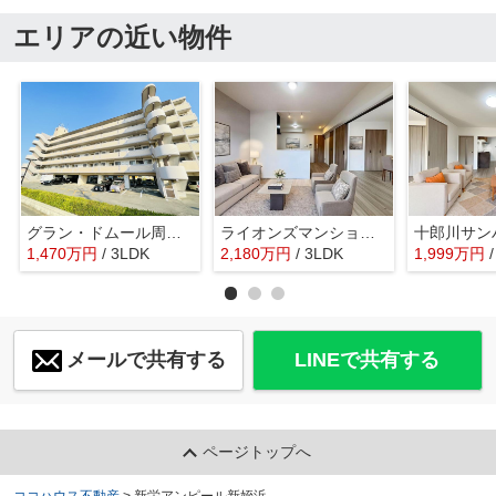
エリアの近い物件
グラン・ドムール周船寺
ライオンズマンション今宿
1,470
万
円
/ 3LDK
2,180
万
円
/ 3LDK
1,999
万
円
メールで共有する
LINEで共有する
ページトップへ
ココハウス不動産
>
新栄アンピール新姪浜