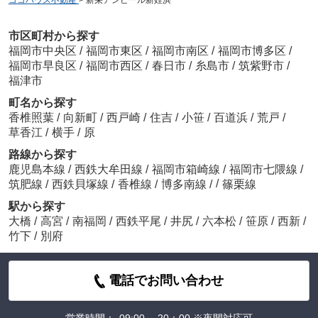
市区町村から探す
福岡市中央区
/
福岡市東区
/
福岡市南区
/
福岡市博多区
/
福岡市早良区
/
福岡市西区
/
春日市
/
糸島市
/
筑紫野市
/
福津市
町名から探す
香椎照葉
/
向新町
/
西戸崎
/
住吉
/
小笹
/
百道浜
/
荒戸
/
草香江
/
横手
/
原
路線から探す
鹿児島本線
/
西鉄大牟田線
/
福岡市箱崎線
/
福岡市七隈線
/
/
筑肥線
/
西鉄貝塚線
/
香椎線
/
博多南線
/
篠栗線
駅から探す
大橋
/
高宮
/
南福岡
/
西鉄平尾
/
井尻
/
六本松
/
笹原
/
西新
/
竹下
/
別府
電話でお問い合わせ