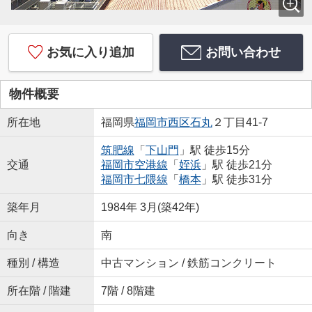
お気に入り追加
お問い合わせ
物件概要
所在地
福岡県
福岡市西区
石丸
２丁目41-7
筑肥線
「
下山門
」駅 徒歩15分
交通
福岡市空港線
「
姪浜
」駅 徒歩21分
福岡市七隈線
「
橋本
」駅 徒歩31分
築年月
1984年 3月(築42年)
向き
南
種別 / 構造
中古マンション / 鉄筋コンクリート
所在階 / 階建
7階 / 8階建