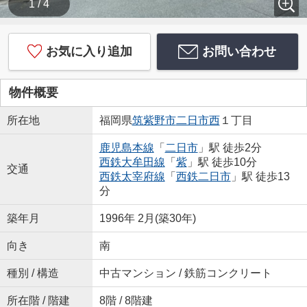
1 / 4
お気に入り追加
お問い合わせ
物件概要
所在地
福岡県
筑紫野市
二日市西
１丁目
鹿児島本線
「
二日市
」駅 徒歩2分
西鉄大牟田線
「
紫
」駅 徒歩10分
交通
西鉄太宰府線
「
西鉄二日市
」駅 徒歩13
分
築年月
1996年 2月(築30年)
向き
南
種別 / 構造
中古マンション / 鉄筋コンクリート
所在階 / 階建
8階 / 8階建