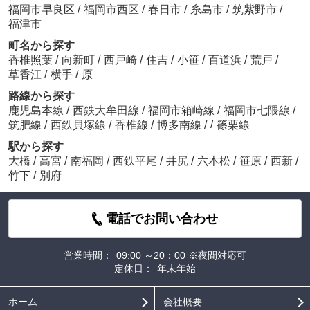
福岡市早良区
/
福岡市西区
/
春日市
/
糸島市
/
筑紫野市
/
福津市
町名から探す
香椎照葉
/
向新町
/
西戸崎
/
住吉
/
小笹
/
百道浜
/
荒戸
/
草香江
/
横手
/
原
路線から探す
鹿児島本線
/
西鉄大牟田線
/
福岡市箱崎線
/
福岡市七隈線
/
/
筑肥線
/
西鉄貝塚線
/
香椎線
/
博多南線
/
篠栗線
駅から探す
大橋
/
高宮
/
南福岡
/
西鉄平尾
/
井尻
/
六本松
/
笹原
/
西新
/
竹下
/
別府
電話でお問い合わせ
営業時間：
09:00 ～20：00 ※夜間対応可
定休日：
年末年始
ホーム
会社概要