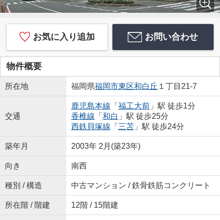
お気に入り追加
お問い合わせ
物件概要
所在地
福岡県
福岡市東区
和白丘
１丁目21-7
鹿児島本線
「
福工大前
」駅 徒歩1分
交通
香椎線
「
和白
」駅 徒歩25分
西鉄貝塚線
「
三苫
」駅 徒歩24分
築年月
2003年 2月(築23年)
向き
南西
種別 / 構造
中古マンション / 鉄骨鉄筋コンクリート
所在階 / 階建
12階 / 15階建