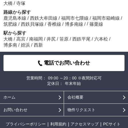
大橋
/
寺塚
路線から探す
鹿児島本線
/
西鉄大牟田線
/
福岡市七隈線
/
福岡市箱崎線
/
/
筑肥線
/
西鉄貝塚線
/
香椎線
/
博多南線
/
篠栗線
駅から探す
大橋
/
高宮
/
南福岡
/
井尻
/
笹原
/
西鉄平尾
/
六本松
/
博多南
/
姪浜
/
西新
電話でお問い合わせ
営業時間：
09:00 ～20：00 ※夜間対応可
定休日：
年末年始
ホーム
会社概要
お問い合わせ
物件リクエスト
プライバシーポリシー
利用規約
アクセスマップ
PCサイト