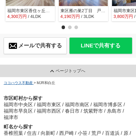
福岡市東区香住ヶ丘３丁目 戸建て
東区雁の巣2丁目 戸建て
4,300
万
円
/ 4LDK
4,190
万
円
/ 3LDK
3,800
万
円
メールで共有する
LINEで共有する
ページトップへ
ココハウス不動産
>
MJR和白丘
市区町村から探す
福岡市中央区
/
福岡市東区
/
福岡市南区
/
福岡市博多区
/
福岡市早良区
/
福岡市西区
/
春日市
/
筑紫野市
/
糸島市
/
福津市
町名から探す
香椎照葉
/
住吉
/
向新町
/
西戸崎
/
小笹
/
荒戸
/
百道浜
/
原
/