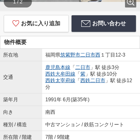
1 / 2
お気に入り追加
お問い合わせ
物件概要
所在地
福岡県
筑紫野市
二日市西
１丁目12-3
鹿児島本線
「
二日市
」駅 徒歩3分
西鉄大牟田線
「
紫
」駅 徒歩10分
交通
西鉄太宰府線
「
西鉄二日市
」駅 徒歩12
分
築年月
1991年 6月(築35年)
向き
南西
種別 / 構造
中古マンション / 鉄筋コンクリート
所在階 / 階建
7階 / 9階建