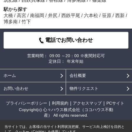
筑肥線
/
西鉄貝塚線
/
香椎線
/
博多南線
/
篠栗線
駅から探す
大橋
/
高宮
/
南福岡
/
井尻
/
西鉄平尾
/
六本松
/
笹原
/
西新
/
博多南
/
竹下
電話でお問い合わせ
営業時間：
09:00 ～20：00 ※夜間対応可
定休日：
年末年始
ホーム
会社概要
お問い合わせ
物件リクエスト
プライバシーポリシー
利用規約
アクセスマップ
PCサイト
Copyright(c) 心々ハウス株式会社（ココハウス不動
産） All rights reserved.
当サイトでは、お客様の当サイト利用状況把握、サービス向上検討を目的と
して、クッキー（Cookie）を使用しています。