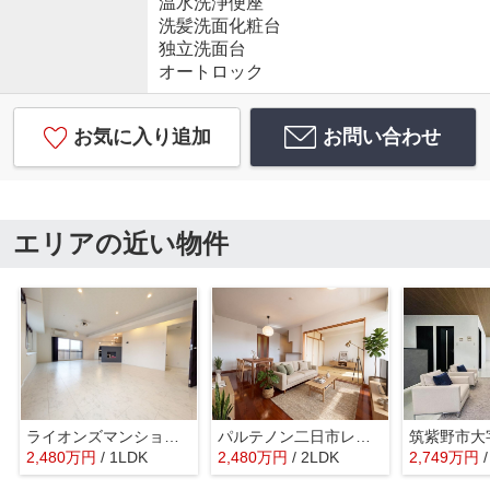
温水洗浄便座
洗髪洗面化粧台
独立洗面台
オートロック
お気に入り追加
お問い合わせ
エリアの近い物件
ライオンズマンション二日市駅前
パルテノン二日市レジデンシャルヒルズ
2,480
万
円
/ 1LDK
2,480
万
円
/ 2LDK
2,749
万
円