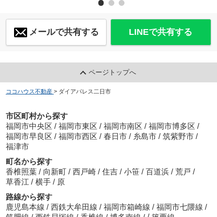
メールで共有する
LINEで共有する
ページトップへ
ココハウス不動産
>
ダイアパレス二日市
市区町村から探す
福岡市中央区
/
福岡市東区
/
福岡市南区
/
福岡市博多区
/
福岡市早良区
/
福岡市西区
/
春日市
/
糸島市
/
筑紫野市
/
福津市
町名から探す
香椎照葉
/
向新町
/
西戸崎
/
住吉
/
小笹
/
百道浜
/
荒戸
/
草香江
/
横手
/
原
路線から探す
鹿児島本線
/
西鉄大牟田線
/
福岡市箱崎線
/
福岡市七隈線
/
/