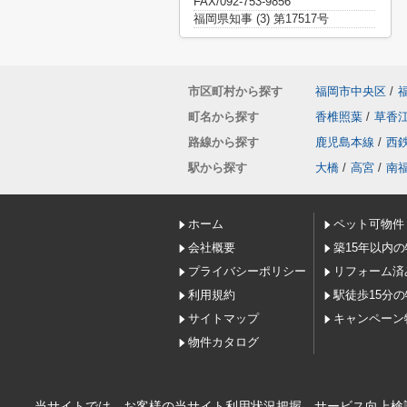
FAX/092-753-9856
福岡県知事 (3) 第17517号
市区町村から探す
福岡市中央区
/
町名から探す
香椎照葉
/
草香
路線から探す
鹿児島本線
/
西
駅から探す
大橋
/
高宮
/
南
ホーム
ペット可物件
会社概要
築15年以内
プライバシーポリシー
リフォーム済
利用規約
駅徒歩15分
サイトマップ
キャンペーン
物件カタログ
当サイトでは、お客様の当サイト利用状況把握、サービス向上検討