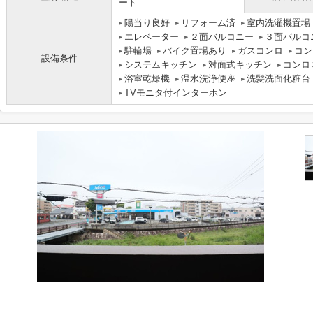
ート
陽当り良好
リフォーム済
室内洗濯機置場
エレベーター
２面バルコニー
３面バルコ
駐輪場
バイク置場あり
ガスコンロ
コン
設備条件
システムキッチン
対面式キッチン
コンロ
浴室乾燥機
温水洗浄便座
洗髪洗面化粧台
TVモニタ付インターホン