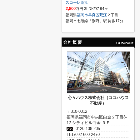
スコーレ荒江
2,800
万円 3LDK/97.94㎡
福岡県
福岡市早良区
荒江
２丁目
福岡市七隈線「別府」駅 徒歩17分
心々ハウス株式会社（ココハウス
不動産）
〒810-0012
福岡県福岡市中央区白金２丁目8-
12 シティビル白金 ９Ｆ
0120-138-205
TEL/092-600-2470