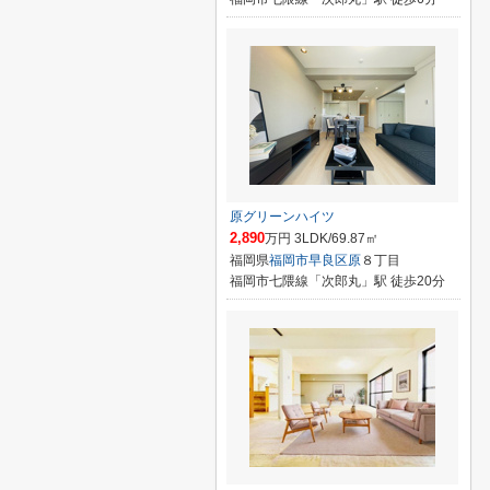
原グリーンハイツ
2,890
万円 3LDK/69.87㎡
福岡県
福岡市早良区
原
８丁目
福岡市七隈線「次郎丸」駅 徒歩20分