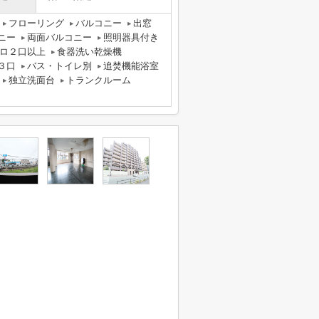
フローリング
バルコニー
出窓
ニー
両面バルコニー
照明器具付き
ロ２口以上
食器洗い乾燥機
３口
バス・トイレ別
追焚機能浴室
独立洗面台
トランクルーム