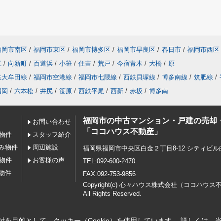
福岡市南区
/
福岡市東区
/
福岡市博多区
/
福岡市早良区
/
春日市
/
福岡市西区
江
/
向新町
/
百道浜
/
小笹
/
住吉
/
荒戸
/
今宿青木
/
大橋
/
原
鉄大牟田線
/
福岡市空港線
/
福岡市七隈線
/
西鉄貝塚線
/
博多南線
/
筑肥線
/
福岡
/
六本松
/
井尻
/
笹原
/
西鉄平尾
/
西新
/
赤坂
/
博多南
福岡市の中古マンション・戸建の売却
お問い合わせ
「ココハウス不動産」
の物件
スタッフ紹介
み物件
周辺施設
福岡県福岡市中央区白金２丁目8-12 シティビル
の物件
お客様の声
TEL:092-600-2470
物件
FAX:092-753-9856
Copyright(c) 心々ハウス株式会社（ココハウ
All Rights Reserved.
を目的として、クッキー（Cookie）を使用しています。
詳しくは、