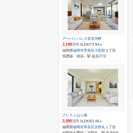
アーバンパレス室見河畔
3,149
万円 3LDK/73.94㎡
福岡県
福岡市早良区
小田部
５丁目
筑肥線「姪浜」駅 徒歩27分
クレストはら南
3,090
万円 3LDK/63.48㎡
福岡県
福岡市早良区
次郎丸
１丁目
福岡市七隈線「次郎丸」駅 徒歩6分