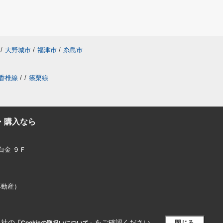
/
大野城市
/
福津市
/
糸島市
香椎線
/
/
篠栗線
・購入なら
白金 ９Ｆ
ス不動産）
当社の
をご確認ください。
閉じる