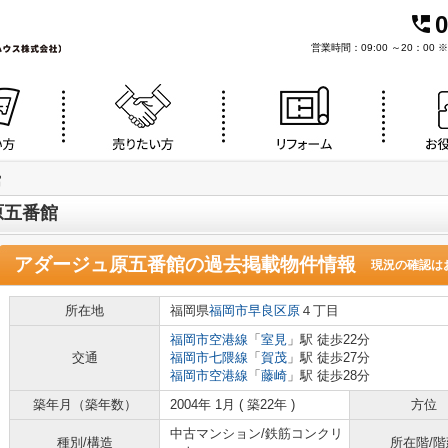
0
営業時間：09:00 ～20：0
館
原五番館
アダージュ原五番館
の過去掲載物件情報
現況の確認は
所在地
福岡県
福岡市早良区
原
４丁目
福岡市空港線
「
室見
」駅 徒歩22分
交通
福岡市七隈線
「
賀茂
」駅 徒歩27分
福岡市空港線
「
藤崎
」駅 徒歩28分
築年月（築年数）
2004年 1月 ( 築22年 )
方位
中古マンション/鉄筋コンクリ
種別/構造
所在階/階