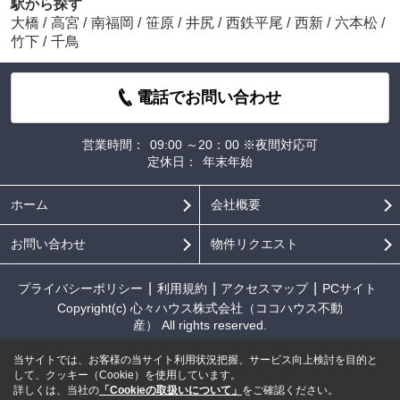
駅から探す
大橋
/
高宮
/
南福岡
/
笹原
/
井尻
/
西鉄平尾
/
西新
/
六本松
/
竹下
/
千鳥
電話でお問い合わせ
営業時間：
09:00 ～20：00 ※夜間対応可
定休日：
年末年始
ホーム
会社概要
お問い合わせ
物件リクエスト
プライバシーポリシー
利用規約
アクセスマップ
PCサイト
Copyright(c) 心々ハウス株式会社（ココハウス不動
産） All rights reserved.
当サイトでは、お客様の当サイト利用状況把握、サービス向上検討を目的と
して、クッキー（Cookie）を使用しています。
詳しくは、当社の
「Cookieの取扱いについて」
をご確認ください。