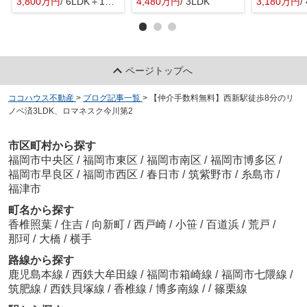
3,800万円
/ 6LDK＋1S(納戸)
4,480万円
/ 3LDK
3,180万円
/
ページトップへ
ココハウス不動産
>
ブログ記事一覧
>
【仲介手数料無料】西新駅徒歩8分のリ
ノベ済3LDK、ロマネスク今川第2
市区町村から探す
福岡市中央区
/
福岡市東区
/
福岡市南区
/
福岡市博多区
/
福岡市早良区
/
福岡市西区
/
春日市
/
筑紫野市
/
糸島市
/
福津市
町名から探す
香椎照葉
/
住吉
/
向新町
/
西戸崎
/
小笹
/
百道浜
/
荒戸
/
那珂
/
大橋
/
横手
路線から探す
鹿児島本線
/
西鉄大牟田線
/
福岡市箱崎線
/
福岡市七隈線
/
/
筑肥線
/
西鉄貝塚線
/
香椎線
/
博多南線
/
篠栗線