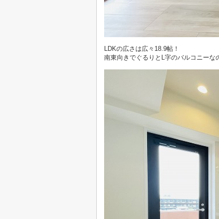
LDKの広さは広々18.9帖！
南東向きでぐるりとL字のバルコニーな