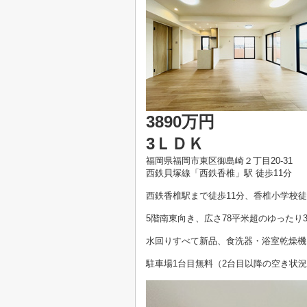
3890万円
3ＬＤＫ
福岡県福岡市東区御島崎２丁目20-31
西鉄貝塚線「西鉄香椎」駅 徒歩11分
西鉄香椎駅まで徒歩11分、香椎小学校徒
5階南東向き、広さ78平米超のゆったり3
水回りすべて新品、食洗器・浴室乾燥機
駐車場1台目無料（2台目以降の空き状