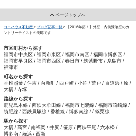
ページトップへ
ココハウス不動産
>
ブログ記事一覧
>
【2016年築！】外壁・内装漆喰壁のカ
ントリーテイストの美邸です
市区町村から探す
福岡市中央区
/
福岡市東区
/
福岡市南区
/
福岡市博多区
/
福岡市早良区
/
福岡市西区
/
春日市
/
筑紫野市
/
糸島市
/
福津市
町名から探す
香椎照葉
/
住吉
/
向新町
/
西戸崎
/
小笹
/
荒戸
/
百道浜
/
原
/
大橋
/
寺塚
路線から探す
鹿児島本線
/
西鉄大牟田線
/
福岡市七隈線
/
福岡市箱崎線
/
/
筑肥線
/
西鉄貝塚線
/
香椎線
/
博多南線
/
篠栗線
駅から探す
大橋
/
高宮
/
南福岡
/
井尻
/
笹原
/
西鉄平尾
/
六本松
/
博多南
/
姪浜
/
西新