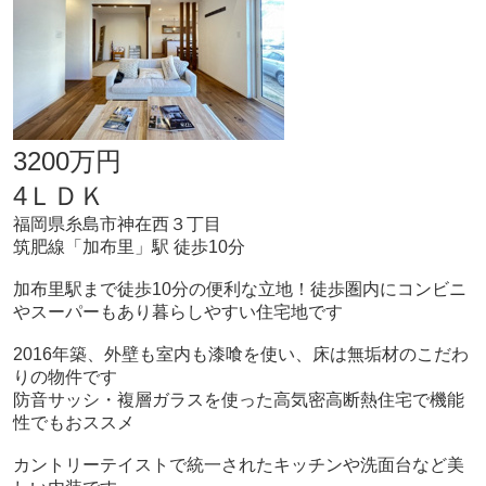
3200万円
4ＬＤＫ
福岡県糸島市神在西３丁目
筑肥線「加布里」駅 徒歩10分
加布里駅まで徒歩10分の便利な立地！徒歩圏内にコンビニ
やスーパーもあり暮らしやすい住宅地です
2016年築、外壁も室内も漆喰を使い、床は無垢材のこだわ
りの物件です
防音サッシ・複層ガラスを使った高気密高断熱住宅で機能
性でもおススメ
カントリーテイストで統一されたキッチンや洗面台など美