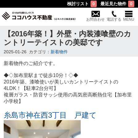
検討リスト
最近見た物件
0
0
お問合わせ
電話する
MENU
【2016年築！】外壁・内装漆喰壁のカ
ントリーテイストの美邸です
2025-01-26
カテゴリ：
新着物件
新着物件のご紹介です。
◆◇加布里駅まで徒歩10分！◇◆
2016年築、漆喰使いが美しいカントリーテイストの
4LDK！
【駐車2台分可】
複層ガラス・防音サッシ使用の高気密高断熱住宅【加布里
小学校】
糸島市神在西3丁目 戸建て