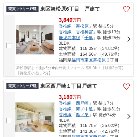
東区舞松原6丁目 戸建て
売買 | 中古一戸建
3,849
万
円
香椎線
「
舞松原
」駅 徒歩5分
香椎線
「
香椎神宮
」駅 徒歩13分
鹿児島本線
「
千早
」駅 徒歩25分
3LDK
建物面積：115.09㎡（34.81坪）
土地面積：164.50㎡（49.76坪）
福岡県
福岡市東区
舞松原
６丁目
舞松原駅まで徒歩5分◆内外装リフォーム済3LDK！【駐車2台可】
【舞松原小 徒歩2分】
東区西戸崎１丁目戸建て
売買 | 中古一戸建
3,180
万
円
香椎線
「
西戸崎
」駅 徒歩7分
香椎線
「
海ノ中道
」駅 徒歩31分
香椎線
「
雁ノ巣
」駅 徒歩74分
4LDK
建物面積：115.78㎡（35.02坪）
土地面積：141.38㎡（42.76坪）