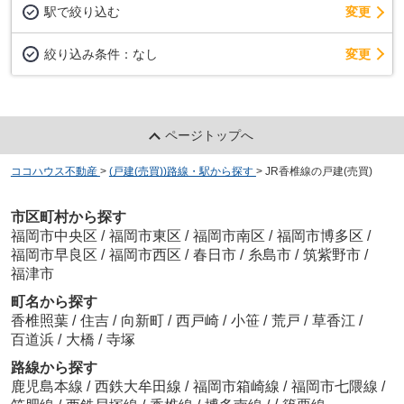
駅で絞り込む
変更
変更
絞り込み条件：
なし
ページトップへ
ココハウス不動産
>
(戸建(売買))路線・駅から探す
>
JR香椎線の戸建(売買)
市区町村から探す
福岡市中央区
/
福岡市東区
/
福岡市南区
/
福岡市博多区
/
福岡市早良区
/
福岡市西区
/
春日市
/
糸島市
/
筑紫野市
/
福津市
町名から探す
香椎照葉
/
住吉
/
向新町
/
西戸崎
/
小笹
/
荒戸
/
草香江
/
百道浜
/
大橋
/
寺塚
路線から探す
鹿児島本線
/
西鉄大牟田線
/
福岡市箱崎線
/
福岡市七隈線
/