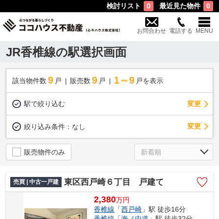
検討リスト
最近見た物件
0
0
お問合わせ
電話する
MENU
JR香椎線の駅選択画面
9
9
1～9
該当物件数
戸
販売数
戸
戸を表示
駅で絞り込む
変更
変更
絞り込み条件：
なし
販売物件のみ
東区西戸崎６丁目 戸建て
売買 | 中古一戸建
2,380
万
円
香椎線
「
西戸崎
」駅 徒歩16分
香椎線
「
海ノ中道
」駅 徒歩32分