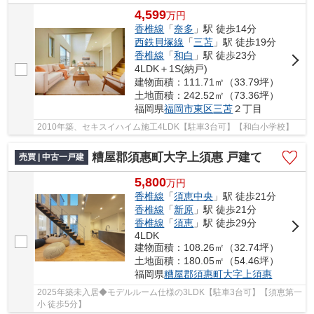
4,599
万
円
香椎線
「
奈多
」駅 徒歩14分
西鉄貝塚線
「
三苫
」駅 徒歩19分
香椎線
「
和白
」駅 徒歩23分
4LDK＋1S(納戸)
建物面積：111.71㎡（33.79坪）
土地面積：242.52㎡（73.36坪）
福岡県
福岡市東区
三苫
２丁目
2010年築、セキスイハイム施工4LDK【駐車3台可】【和白小学校】
糟屋郡須惠町大字上須惠 戸建て
売買 | 中古一戸建
5,800
万
円
香椎線
「
須恵中央
」駅 徒歩21分
香椎線
「
新原
」駅 徒歩21分
香椎線
「
須恵
」駅 徒歩29分
4LDK
建物面積：108.26㎡（32.74坪）
土地面積：180.05㎡（54.46坪）
福岡県
糟屋郡須惠町
大字上須惠
2025年築未入居◆モデルルーム仕様の3LDK【駐車3台可】【須恵第一
小 徒歩5分】