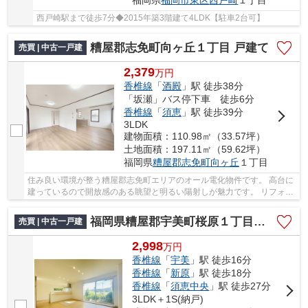
福岡県
福岡市東区
西戸崎
１丁目
西戸崎駅まで徒歩7分◆2015年築3階建て4LDK【駐車2台可】
糟屋郡志免町向ヶ丘１丁目 戸建て
売買 | 中古一戸建
2,379
万
円
香椎線
「
酒殿
」駅 徒歩38分
「坂瀬」バス停下車 徒歩6分
香椎線
「
須恵
」駅 徒歩39分
3LDK
建物面積：110.98㎡（33.57坪）
土地面積：197.11㎡（59.62坪）
福岡県
糟屋郡志免町
向ヶ丘
１丁目
住み良い環境が整う糟屋郡志免町エリアのオール電化物件です。 高台に
建っているので開放感のある眺望と明るい陽射しが魅力です。 リフォー
ム済みで気持ち良く生活をスタートできます
福岡県糟屋郡宇美町桜原１丁目 戸建て
売買 | 中古一戸建
2,998
万
円
香椎線
「
宇美
」駅 徒歩16分
香椎線
「
新原
」駅 徒歩18分
香椎線
「
須恵中央
」駅 徒歩27分
3LDK＋1S(納戸)