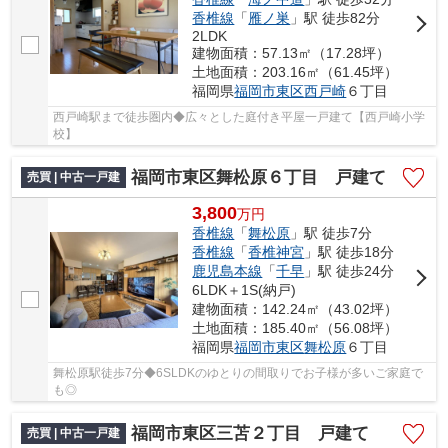
香椎線
「
雁ノ巣
」駅 徒歩82分
2LDK
建物面積：57.13㎡（17.28坪）
土地面積：203.16㎡（61.45坪）
福岡県
福岡市東区
西戸崎
６丁目
西戸崎駅まで徒歩圏内◆広々とした庭付き平屋一戸建て【西戸崎小学
校】
福岡市東区舞松原６丁目 戸建て
売買 | 中古一戸建
3,800
万
円
香椎線
「
舞松原
」駅 徒歩7分
香椎線
「
香椎神宮
」駅 徒歩18分
鹿児島本線
「
千早
」駅 徒歩24分
6LDK＋1S(納戸)
建物面積：142.24㎡（43.02坪）
土地面積：185.40㎡（56.08坪）
福岡県
福岡市東区
舞松原
６丁目
舞松原駅徒歩7分◆6SLDKのゆとりの間取りでお子様が多いご家庭で
も◎
福岡市東区三苫２丁目 戸建て
売買 | 中古一戸建