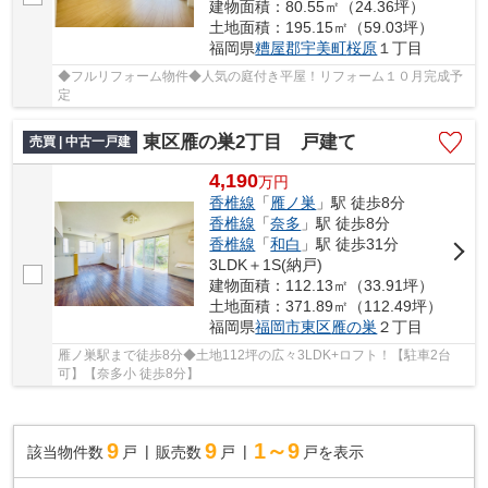
建物面積：80.55㎡（24.36坪）
土地面積：195.15㎡（59.03坪）
福岡県
糟屋郡宇美町
桜原
１丁目
◆フルリフォーム物件◆人気の庭付き平屋！リフォーム１０月完成予
定
東区雁の巣2丁目 戸建て
売買 | 中古一戸建
4,190
万
円
香椎線
「
雁ノ巣
」駅 徒歩8分
香椎線
「
奈多
」駅 徒歩8分
香椎線
「
和白
」駅 徒歩31分
3LDK＋1S(納戸)
建物面積：112.13㎡（33.91坪）
土地面積：371.89㎡（112.49坪）
福岡県
福岡市東区
雁の巣
２丁目
雁ノ巣駅まで徒歩8分◆土地112坪の広々3LDK+ロフト！【駐車2台
可】【奈多小 徒歩8分】
9
9
1～9
該当物件数
戸
販売数
戸
戸を表示