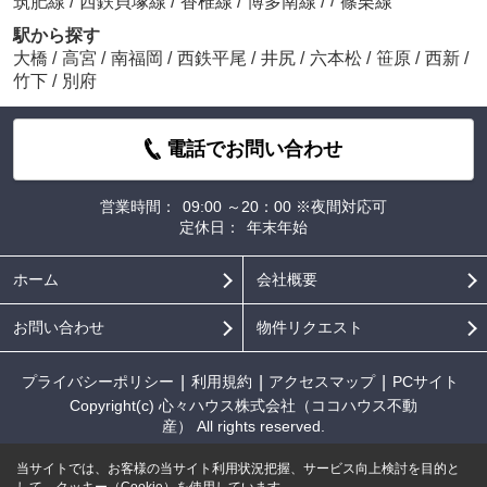
/
筑肥線
/
西鉄貝塚線
/
香椎線
/
博多南線
/
篠栗線
駅から探す
大橋
/
高宮
/
南福岡
/
西鉄平尾
/
井尻
/
六本松
/
笹原
/
西新
/
竹下
/
別府
電話でお問い合わせ
営業時間：
09:00 ～20：00 ※夜間対応可
定休日：
年末年始
ホーム
会社概要
お問い合わせ
物件リクエスト
プライバシーポリシー
利用規約
アクセスマップ
PCサイト
Copyright(c) 心々ハウス株式会社（ココハウス不動
産） All rights reserved.
当サイトでは、お客様の当サイト利用状況把握、サービス向上検討を目的と