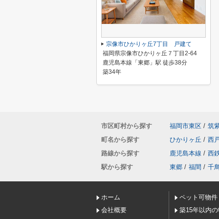
宗像市ひかりヶ丘7丁目 戸建て
福岡県宗像市ひかりヶ丘７丁目2-64
鹿児島本線「東郷」駅 徒歩38分
築34年
市区町村から探す
福岡市東区
/
筑
町名から探す
ひかりヶ丘
/
西
路線から探す
鹿児島本線
/
西
駅から探す
東郷
/
福間
/
千
ホーム
ペット可物件
会社概要
築15年以内