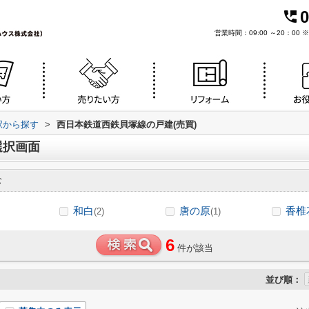
0
営業時間：09:00 ～20：0
・駅から探す
>
西日本鉄道西鉄貝塚線の戸建(売買)
選択画面
む
和白
唐の原
香椎
(2)
(1)
6
件が該当
並び順：