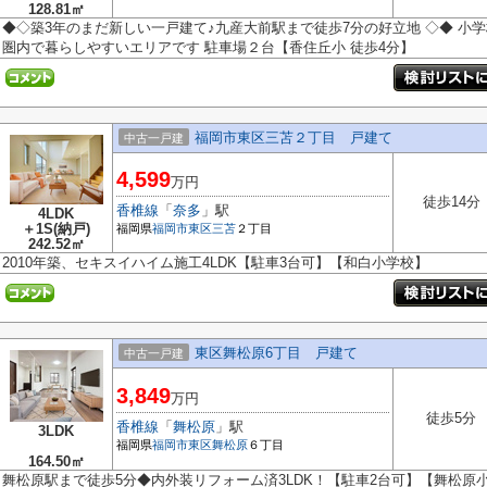
128.81㎡
◆◇築3年のまだ新しい一戸建て♪九産大前駅まで徒歩7分の好立地 ◇◆ 小
圏内で暮らしやすいエリアです 駐車場２台【香住丘小 徒歩4分】
福岡市東区三苫２丁目 戸建て
中古一戸建
4,599
万円
徒歩14分
香椎線
「
奈多
」駅
4LDK
＋1S(納戸)
福岡県
福岡市東区
三苫
２丁目
242.52㎡
2010年築、セキスイハイム施工4LDK【駐車3台可】【和白小学校】
東区舞松原6丁目 戸建て
中古一戸建
3,849
万円
徒歩5分
香椎線
「
舞松原
」駅
3LDK
福岡県
福岡市東区
舞松原
６丁目
164.50㎡
舞松原駅まで徒歩5分◆内外装リフォーム済3LDK！【駐車2台可】【舞松原小