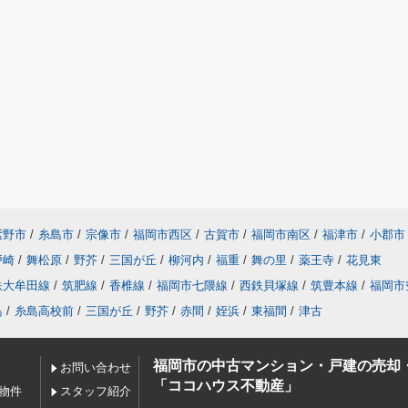
紫野市
/
糸島市
/
宗像市
/
福岡市西区
/
古賀市
/
福岡市南区
/
福津市
/
小郡市
戸崎
/
舞松原
/
野芥
/
三国が丘
/
柳河内
/
福重
/
舞の里
/
薬王寺
/
花見東
鉄大牟田線
/
筑肥線
/
香椎線
/
福岡市七隈線
/
西鉄貝塚線
/
筑豊本線
/
福岡市
鳥
/
糸島高校前
/
三国が丘
/
野芥
/
赤間
/
姪浜
/
東福間
/
津古
福岡市の中古マンション・戸建の売却
お問い合わせ
「ココハウス不動産」
の物件
スタッフ紹介