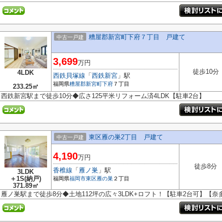
糟屋郡新宮町下府７丁目 戸建て
中古一戸建
3,699
万円
徒歩10分
4LDK
西鉄貝塚線
「
西鉄新宮
」駅
福岡県
糟屋郡新宮町
下府
７丁目
233.25㎡
西鉄新宮駅まで徒歩10分◆広さ125平米リフォーム済4LDK【駐車2台】
東区雁の巣2丁目 戸建て
中古一戸建
4,190
万円
徒歩8分
香椎線
「
雁ノ巣
」駅
3LDK
＋1S(納戸)
福岡県
福岡市東区
雁の巣
２丁目
371.89㎡
雁ノ巣駅まで徒歩8分◆土地112坪の広々3LDK+ロフト！【駐車2台可】【奈