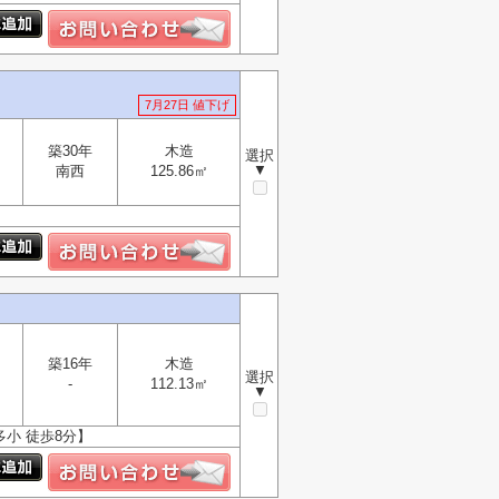
7月27日 値下げ
築30年
木造
選択
▼
南西
125.86㎡
築16年
木造
選択
-
112.13㎡
▼
多小 徒歩8分】