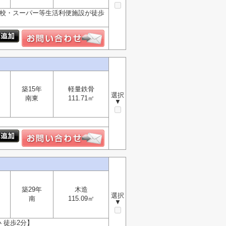
学校・スーパー等生活利便施設が徒歩
築15年
軽量鉄骨
選択
南東
111.71㎡
▼
築29年
木造
選択
南
115.09㎡
▼
 徒歩2分】