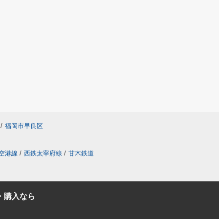
/
福岡市早良区
空港線
/
西鉄太宰府線
/
甘木鉄道
・購入なら