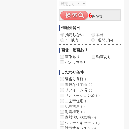
6
件が該当
情報公開日
指定しない
本日
3日以内
1週間以内
画像・動画あり
画像あり
動画あり
パノラマあり
こだわり条件
陽当り良好
(-)
閑静な住宅地
(-)
リフォーム済
(-)
リノベーション済
(-)
二世帯住宅
(-)
免震構造
(-)
耐震構造
(-)
食器洗い乾燥機
(-)
システムキッチン
(-)
対面式キッチン
(-)