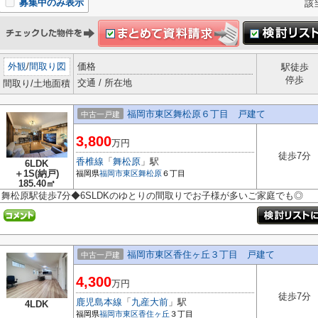
募集中のみ表示
該
外観
/
間取り図
価格
駅徒歩
停歩
交通 / 所在地
間取り/土地面積
福岡市東区舞松原６丁目 戸建て
中古一戸建
3,800
万円
徒歩7分
香椎線
「
舞松原
」駅
6LDK
＋1S(納戸)
福岡県
福岡市東区
舞松原
６丁目
185.40㎡
舞松原駅徒歩7分◆6SLDKのゆとりの間取りでお子様が多いご家庭でも◎
福岡市東区香住ヶ丘３丁目 戸建て
中古一戸建
4,300
万円
徒歩7分
鹿児島本線
「
九産大前
」駅
4LDK
福岡県
福岡市東区
香住ヶ丘
３丁目