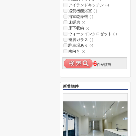
アイランドキッチン
(-)
追焚機能浴室
(-)
浴室乾燥機
(-)
床暖房
(-)
床下収納
(-)
ウォークインクロゼット
(-)
複層ガラス
(-)
駐車場あり
(-)
南向き
(-)
6
件が該当
新着物件