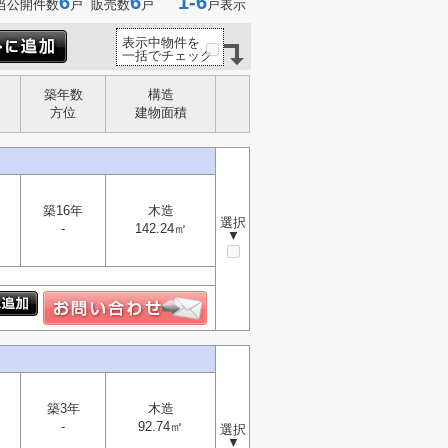
6
6
1-6
当公開件数
戸 販売数
戸
戸表示
表示中物件を
一括でチェック
築年数
構造
方位
建物面積
築16年
木造
選択
-
142.24㎡
▼
築3年
木造
-
92.74㎡
選択
▼