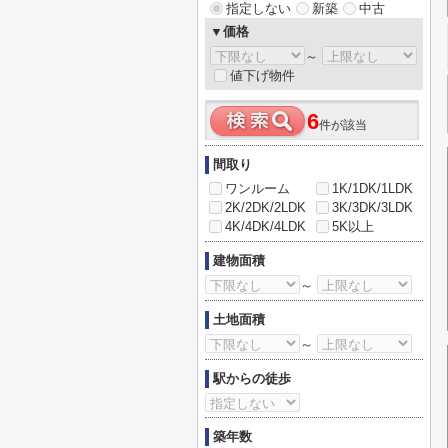
指定しない
新築
中古
▼価格
～
値下げ物件
6
件が該当
間取り
ワンルーム
1K/1DK/1LDK
2K/2DK/2LDK
3K/3DK/3LDK
4K/4DK/4LDK
5K以上
建物面積
～
土地面積
～
駅からの徒歩
築年数