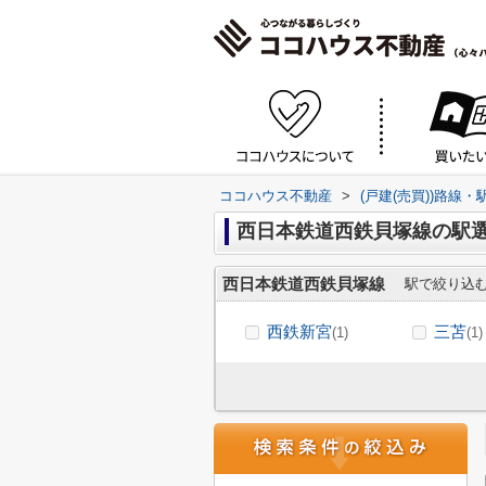
ココハウス不動産
>
(戸建(売買))路線
西日本鉄道西鉄貝塚線の駅
西日本鉄道西鉄貝塚線
駅で絞り込
西鉄新宮
三苫
(1)
(1)