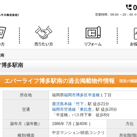
0
営業時間：09:00 ～20：0
駅南
フ博多駅南
エバーライフ博多駅南
の過去掲載物件情報
現況の確
所在地
福岡県
福岡市博多区
半道橋
１丁目
鹿児島本線
「
竹下
」駅 徒歩21分
交通
福岡市空港線
「
東比恵
」駅 徒歩20分
「半道橋」バス停下車 徒歩8分
築年月（築年数）
1986年 7月 ( 築40年 )
方位
中古マンション/鉄筋コンクリ
種別/構造
所在階/階