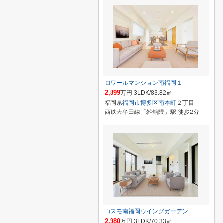
ロワールマンション南福岡１
2,899
万円 3LDK/83.82㎡
福岡県
福岡市博多区
南本町
２丁目
西鉄大牟田線「雑餉隈」駅 徒歩2分
コスモ南福岡ウイングガーデン
2,980
万円 3LDK/70.33㎡