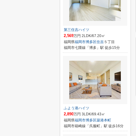
第三住吉ハイツ
2,569
万円 2LDK/67.20㎡
福岡県
福岡市博多区
住吉
５丁目
福岡市七隈線「博多」駅 徒歩15分
ふよう港ハイツ
2,890
万円 3LDK/69.43㎡
福岡県
福岡市博多区
築港本町
福岡市箱崎線「呉服町」駅 徒歩16分