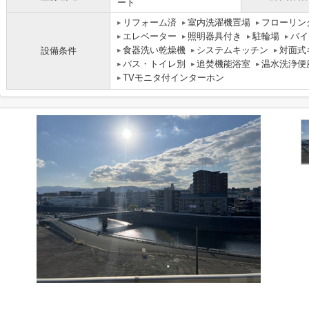
ート
リフォーム済
室内洗濯機置場
フローリン
エレベーター
照明器具付き
駐輪場
バイ
食器洗い乾燥機
システムキッチン
対面式
設備条件
バス・トイレ別
追焚機能浴室
温水洗浄便
TVモニタ付インターホン