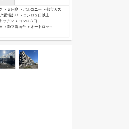
グ
専用庭
バルコニー
都市ガス
ク置場あり
コンロ２口以上
キッチン
コンロ３口
座
独立洗面台
オートロック