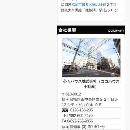
福岡県
福岡市博多区
南八幡町
２丁目
西鉄大牟田線「雑餉隈」駅 徒歩10分
心々ハウス株式会社（ココハウス
不動産）
〒810-0012
福岡県福岡市中央区白金２丁目8-
12 シティビル白金 ９Ｆ
0120-138-205
TEL/092-600-2470
FAX/092-753-9856
福岡県知事 (3) 第17517号