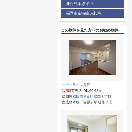
鹿児島本線 竹下
福岡市空港線 東比恵
この物件を見た方へのお勧め物件
シティライフ井尻
1,799
万円 2LDK/60.68㎡
福岡県
福岡市博多区
諸岡
３丁目
鹿児島本線「笹原」駅 徒歩15分