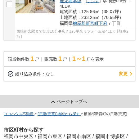
鹿児島本線
「
ししぶ
」駅 徒歩26分
4LDK
建物面積：125.86㎡（38.07坪）
土地面積：233.25㎡（70.55坪）
福岡県
糟屋郡新宮町
下府
７丁目
西鉄新宮駅まで徒歩10分◆広さ125平米リフォーム済4LDK【駐車2
台】
1
1
1～1
該当物件数
戸
販売数
戸
戸を表示
変更
絞り込み条件：
なし
ページトップへ
ココハウス不動産
>
(戸建(売買))地域から探す
>
糟屋郡新宮町の戸建(売買)
市区町村から探す
福岡市中央区
/
福岡市東区
/
福岡市南区
/
福岡市博多区
/