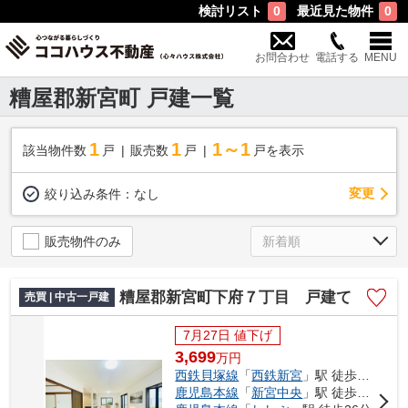
検討リスト
最近見た物件
0
0
お問合わせ
電話する
MENU
糟屋郡新宮町 戸建一覧
1
1
1～1
該当物件数
戸
販売数
戸
戸を表示
変更
絞り込み条件：
なし
販売物件のみ
糟屋郡新宮町下府７丁目 戸建て
売買 | 中古一戸建
7月27日 値下げ
3,699
万
円
西鉄貝塚線
「
西鉄新宮
」駅 徒歩10分
鹿児島本線
「
新宮中央
」駅 徒歩17分