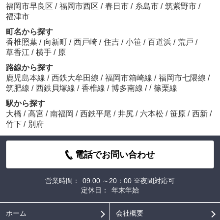
福岡市早良区
/
福岡市西区
/
春日市
/
糸島市
/
筑紫野市
/
福津市
町名から探す
香椎照葉
/
向新町
/
西戸崎
/
住吉
/
小笹
/
百道浜
/
荒戸
/
草香江
/
横手
/
原
路線から探す
鹿児島本線
/
西鉄大牟田線
/
福岡市箱崎線
/
福岡市七隈線
/
/
筑肥線
/
西鉄貝塚線
/
香椎線
/
博多南線
/
篠栗線
駅から探す
大橋
/
高宮
/
南福岡
/
西鉄平尾
/
井尻
/
六本松
/
笹原
/
西新
/
竹下
/
別府
電話でお問い合わせ
営業時間：
09:00 ～20：00 ※夜間対応可
定休日：
年末年始
ホーム
会社概要