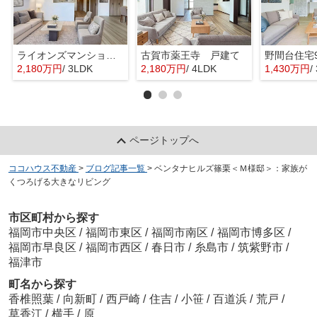
ライオンズマンション今宿
古賀市薬王寺 戸建て
野間台住宅
2,180万円
/ 3LDK
2,180万円
/ 4LDK
1,430万円
/
ページトップへ
ココハウス不動産
>
ブログ記事一覧
>
ベンタナヒルズ篠栗＜Ｍ様邸＞：家族が
くつろげる大きなリビング
市区町村から探す
福岡市中央区
/
福岡市東区
/
福岡市南区
/
福岡市博多区
/
福岡市早良区
/
福岡市西区
/
春日市
/
糸島市
/
筑紫野市
/
福津市
町名から探す
香椎照葉
/
向新町
/
西戸崎
/
住吉
/
小笹
/
百道浜
/
荒戸
/
草香江
/
横手
/
原