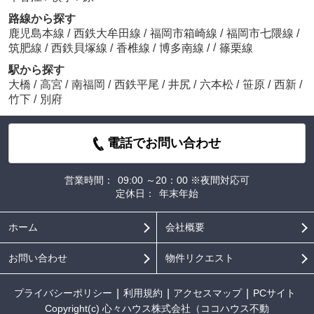
路線から探す
鹿児島本線
/
西鉄大牟田線
/
福岡市箱崎線
/
福岡市七隈線
/
/
筑肥線
/
西鉄貝塚線
/
香椎線
/
博多南線
/
篠栗線
駅から探す
大橋
/
高宮
/
南福岡
/
西鉄平尾
/
井尻
/
六本松
/
笹原
/
西新
/
竹下
/
別府
電話でお問い合わせ
営業時間：
09:00 ～20：00 ※夜間対応可
定休日：
年末年始
ホーム
会社概要
お問い合わせ
物件リクエスト
プライバシーポリシー
利用規約
アクセスマップ
PCサイト
Copyright(c) 心々ハウス株式会社（ココハウス不動