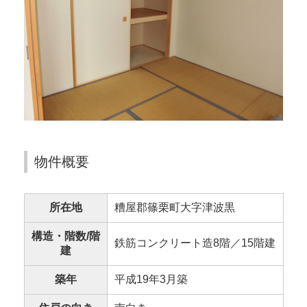
物件概要
所在地
糟屋郡篠栗町大字津波黒
構造・階数/階
鉄筋コンクリート造8階／15階建
建
築年
平成19年3月築