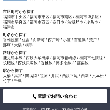
市区町村から探す
福岡市中央区
/
福岡市東区
/
福岡市南区
/
福岡市博多区
/
福岡市早良区
/
福岡市西区
/
春日市
/
筑紫野市
/
糸島市
/
福津市
町名から探す
香椎照葉
/
住吉
/
向新町
/
西戸崎
/
小笹
/
百道浜
/
荒戸
/
那珂
/
大橋
/
横手
路線から探す
鹿児島本線
/
西鉄大牟田線
/
福岡市箱崎線
/
福岡市七隈線
/
/
筑肥線
/
西鉄貝塚線
/
香椎線
/
博多南線
/
篠栗線
駅から探す
大橋
/
高宮
/
南福岡
/
笹原
/
井尻
/
西鉄平尾
/
西新
/
六本松
/
竹下
/
千鳥
電話でお問い合わせ
営業時間：
09:00 ～20：00 ※夜間対応可