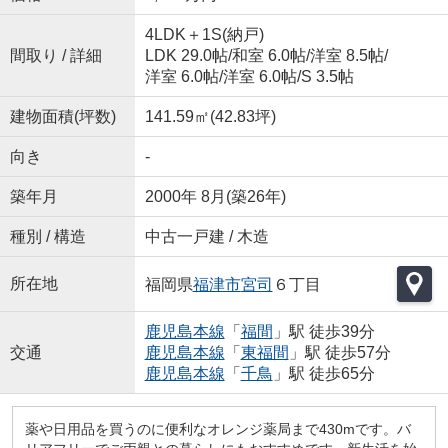
4LDK＋1S(納戸)
間取り / 詳細
LDK 29.0帖
/
和室 6.0帖
/
洋室 8.5帖
/
洋室 6.0帖
/
洋室 6.0帖
/
S 3.5帖
建物面積(坪数)
141.59㎡(42.83坪)
向き
-
築年月
2000年 8月(築26年)
種別 / 構造
中古一戸建 / 木造
所在地
福岡県
福津市
宮司
６丁目
鹿児島本線
「
福間
」駅 徒歩39分
交通
鹿児島本線
「
東福間
」駅 徒歩57分
鹿児島本線
「
千鳥
」駅 徒歩65分
薬や日用品を買うのに便利なオレンジ薬局まで430mです。バ