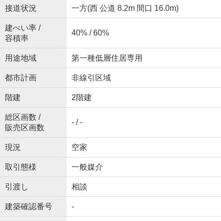
接道状況
一方(西 公道 8.2m 間口 16.0m)
建ぺい率 /
40% / 60%
容積率
用途地域
第一種低層住居専用
都市計画
非線引区域
階建
2階建
総区画数 /
- / -
販売区画数
現況
空家
取引態様
一般媒介
引渡し
相談
建築確認番号
-