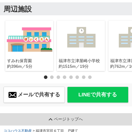
周辺施設
すみれ保育園
福津市立津屋崎小学校
福津市立津
約396m／5分
約1515m／19分
約762m／1
メールで共有する
LINEで共有する
ページトップへ
ココハウス不動産
>
福津市宮司６丁目 戸建て