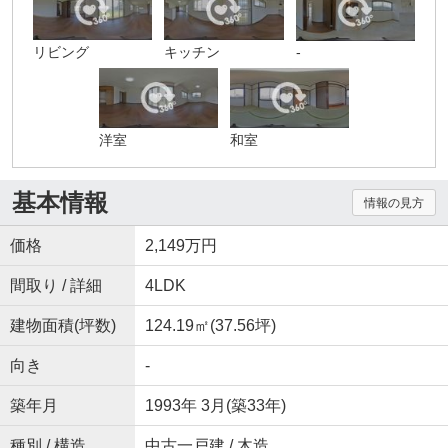
リビング
キッチン
-
洋室
和室
基本情報
情報の見方
価格
2,149万円
間取り / 詳細
4LDK
建物面積(坪数)
124.19㎡(37.56坪)
向き
-
築年月
1993年 3月(築33年)
種別 / 構造
中古一戸建 / 木造