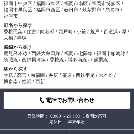
福岡市中央区
/
福岡市東区
/
福岡市南区
/
福岡市博多区
/
福岡市早良区
/
福岡市西区
/
春日市
/
筑紫野市
/
糸島市
/
福津市
町名から探す
香椎照葉
/
住吉
/
向新町
/
西戸崎
/
小笹
/
荒戸
/
百道浜
/
原
/
大橋
/
寺塚
路線から探す
鹿児島本線
/
西鉄大牟田線
/
福岡市七隈線
/
福岡市箱崎線
/
/
筑肥線
/
西鉄貝塚線
/
香椎線
/
博多南線
/
篠栗線
駅から探す
大橋
/
高宮
/
南福岡
/
井尻
/
笹原
/
西鉄平尾
/
六本松
/
博多南
/
姪浜
/
西新
電話でお問い合わせ
営業時間：
09:00 ～20：00 ※夜間対応可
定休日：
年末年始