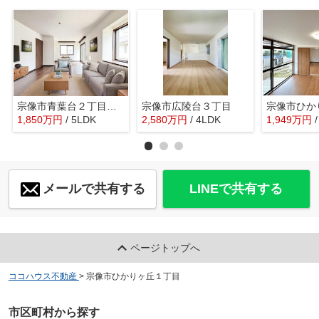
宗像市青葉台２丁目 戸建て
宗像市広陵台３丁目
1,850
万
円
/ 5LDK
2,580
万
円
/ 4LDK
1,949
万
円
メールで共有する
LINEで共有する
ページトップへ
ココハウス不動産
>
宗像市ひかりヶ丘１丁目
市区町村から探す