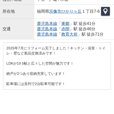
所在地
福岡県
宗像市
ひかりヶ丘
１丁目7-6
鹿児島本線
「
東郷
」駅 徒歩41分
交通
鹿児島本線
「
赤間
」駅 徒歩46分
鹿児島本線
「
教育大前
」駅 徒歩71分
2025年7月にリフォーム完了しました！キッチン・浴室・トイ
レ・壁など新品交換済みです！
LDKが19.5帖と広々した空間が魅力です！
納戸が2つあり収納充実しています！
駐車場には並列で2台駐車可能です！