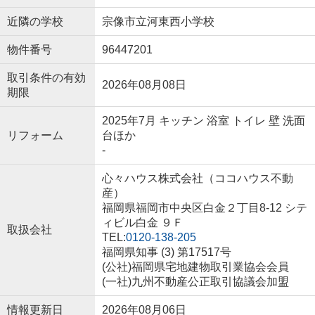
近隣の学校
宗像市立河東西小学校
物件番号
96447201
取引条件の有効
2026年08月08日
期限
2025年7月 キッチン 浴室 トイレ 壁 洗面
リフォーム
台ほか
-
心々ハウス株式会社（ココハウス不動
産）
福岡県福岡市中央区白金２丁目8-12 シテ
ィビル白金 ９Ｆ
取扱会社
TEL:
0120-138-205
福岡県知事 (3) 第17517号
(公社)福岡県宅地建物取引業協会会員
(一社)九州不動産公正取引協議会加盟
情報更新日
2026年08月06日