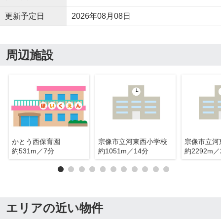
更新予定日
2026年08月08日
周辺施設
かとう西保育園
宗像市立河東西小学校
宗像市立河
約531m／7分
約1051m／14分
約2292m／
エリアの近い物件